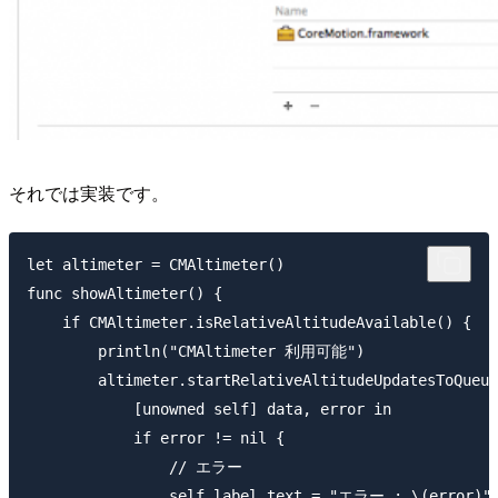
それでは実装です。
let altimeter = CMAltimeter()

func showAltimeter() {

    if CMAltimeter.isRelativeAltitudeAvailable() {

        println("CMAltimeter 利用可能")

        altimeter.startRelativeAltitudeUpdatesToQueue
            [unowned self] data, error in

            if error != nil {

                // エラー

                self.label.text = "エラー : \(error)"
