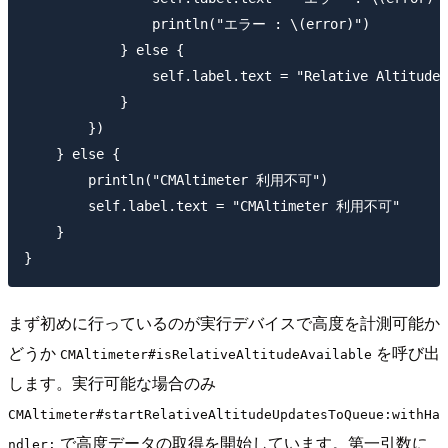
                println("エラー : \(error)")

            } else {

                self.label.text = "Relative Altitude:
            }

        })

    } else {

        println("CMAltimeter 利用不可")

        self.label.text = "CMAltimeter 利用不可"

    }

まず初めに行っているのが実行デバイスで高度を計測可能か
どうか
を呼び出
CMAltimeter#isRelativeAltitudeAvailable
します。実行可能な場合のみ
CMAltimeter#startRelativeAltitudeUpdatesToQueue:withHa
で高度データの取得を開始しています。第一引数に
ndler: