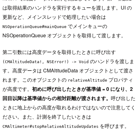
は取得結果のハンドラを実行するキューを渡します。UI の
更新など、メインスレッドで処理したい場合は
でメインキューの
NSOperationQueue#mainQueue
NSOperationQueue オブジェクトを取得して渡します。
第二引数には高度データを取得したときに呼び出す
のハンドラを渡しま
(CMAltitudeData!, NSError!) -> Void
す。高度データは CMAltitudeData オブジェクトとして渡さ
れます。このオブジェクトの
プロパティ
relativeAltitude
が高度です。
初めに呼び出したときが基準値 = 0 になり、2
回目以降は基準値からの相対距離が渡されます。
呼び出した
ときに地上からの高度が取れるわけではないので注意してく
ださい。また、計測を終了したいときは
を呼びます。
CMAltimeter#stopRelativeAltitudeUpdates