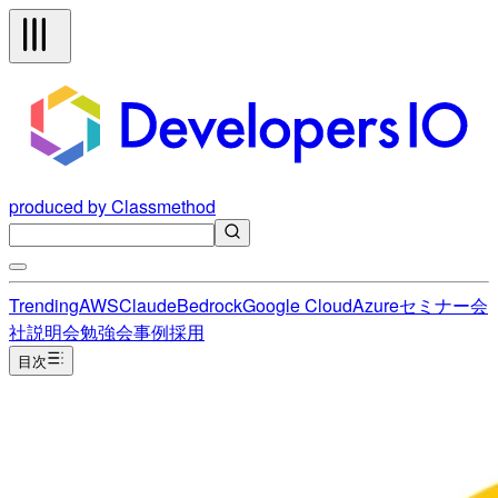
produced by Classmethod
Trending
AWS
Claude
Bedrock
Google Cloud
Azure
セミナー
会
社説明会
勉強会
事例
採用
目次