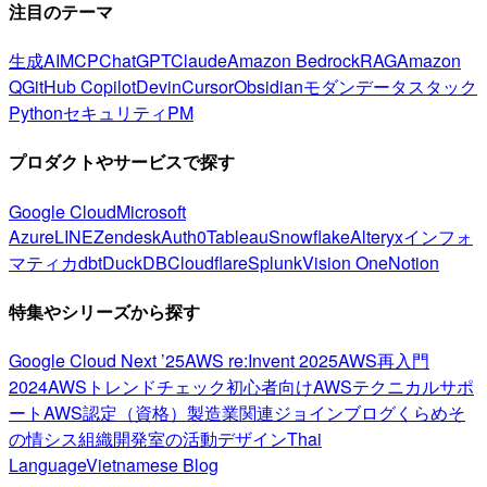
注目のテーマ
生成AI
MCP
ChatGPT
Claude
Amazon Bedrock
RAG
Amazon
Q
GitHub Copilot
Devin
Cursor
Obsidian
モダンデータスタック
Python
セキュリティ
PM
プロダクトやサービスで探す
Google Cloud
Microsoft
Azure
LINE
Zendesk
Auth0
Tableau
Snowflake
Alteryx
インフォ
マティカ
dbt
DuckDB
Cloudflare
Splunk
Vision One
Notion
特集やシリーズから探す
Google Cloud Next ’25
AWS re:Invent 2025
AWS再入門
2024
AWSトレンドチェック
初心者向け
AWSテクニカルサポ
ート
AWS認定（資格）
製造業関連
ジョインブログ
くらめそ
の情シス
組織開発室の活動
デザイン
Thai
Language
Vietnamese Blog