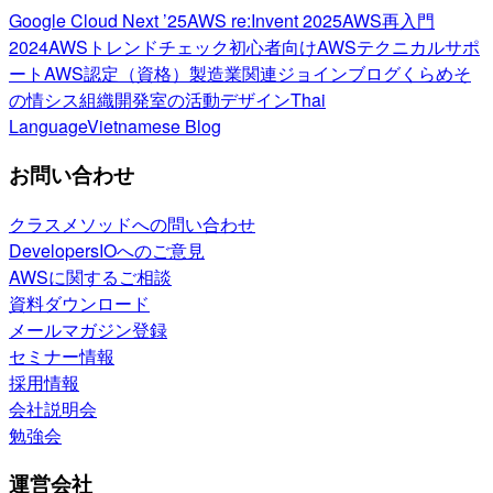
Google Cloud Next ’25
AWS re:Invent 2025
AWS再入門
2024
AWSトレンドチェック
初心者向け
AWSテクニカルサポ
ート
AWS認定（資格）
製造業関連
ジョインブログ
くらめそ
の情シス
組織開発室の活動
デザイン
Thai
Language
Vietnamese Blog
お問い合わせ
クラスメソッドへの問い合わせ
DevelopersIOへのご意見
AWSに関するご相談
資料ダウンロード
メールマガジン登録
セミナー情報
採用情報
会社説明会
勉強会
運営会社