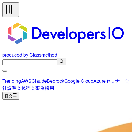
produced by Classmethod
Trending
AWS
Claude
Bedrock
Google Cloud
Azure
セミナー
会
社説明会
勉強会
事例
採用
目次