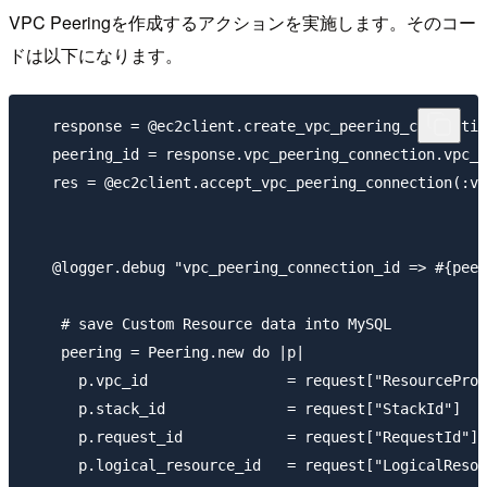
VPC Peeringを作成するアクションを実施します。そのコー
ドは以下になります。
   response = @ec2client.create_vpc_peering_connectio
   peering_id = response.vpc_peering_connection.vpc_p
   res = @ec2client.accept_vpc_peering_connection(:vp
   @logger.debug "vpc_peering_connection_id => #{peer
    # save Custom Resource data into MySQL

    peering = Peering.new do |p|

      p.vpc_id                = request["ResourceProp
      p.stack_id              = request["StackId"]

      p.request_id            = request["RequestId"]

      p.logical_resource_id   = request["LogicalResou