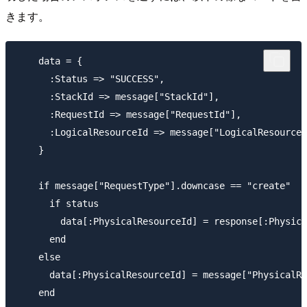
きます。
    data = {

      :Status => "SUCCESS",

      :StackId => message["StackId"],

      :RequestId => message["RequestId"],

      :LogicalResourceId => message["LogicalResourceI
    }

    if message["RequestType"].downcase == "create"

      if status

        data[:PhysicalResourceId] = response[:Physica
      end

    else

      data[:PhysicalResourceId] = message["PhysicalRe
    end
