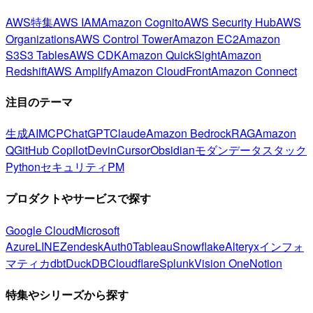
AWS特集
AWS IAM
Amazon Cognito
AWS Security Hub
AWS
Organizations
AWS Control Tower
Amazon EC2
Amazon
S3
S3 Tables
AWS CDK
Amazon QuickSight
Amazon
Redshift
AWS Amplify
Amazon CloudFront
Amazon Connect
注目のテーマ
生成AI
MCP
ChatGPT
Claude
Amazon Bedrock
RAG
Amazon
Q
GitHub Copilot
Devin
Cursor
Obsidian
モダンデータスタック
Python
セキュリティ
PM
プロダクトやサービスで探す
Google Cloud
Microsoft
Azure
LINE
Zendesk
Auth0
Tableau
Snowflake
Alteryx
インフォ
マティカ
dbt
DuckDB
Cloudflare
Splunk
Vision One
Notion
特集やシリーズから探す