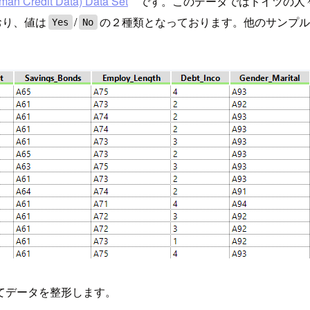
man Credit Data) Data Set
です。このデータではドイツの人々
おり、値は
/
の２種類となっております。他のサンプル
Yes
No
てデータを整形します。