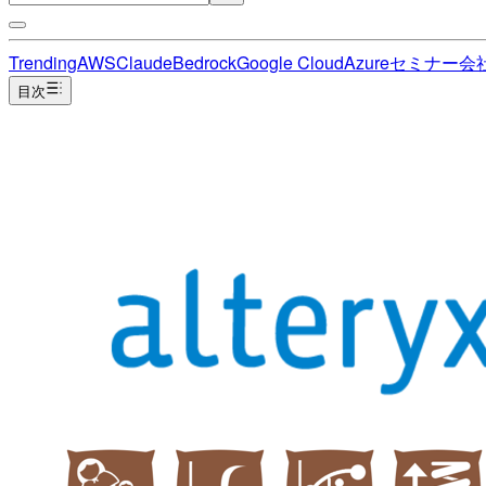
Trending
AWS
Claude
Bedrock
Google Cloud
Azure
セミナー
会
目次