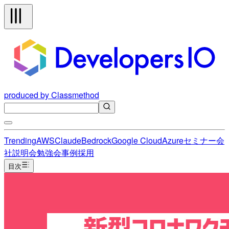
produced by Classmethod
Trending
AWS
Claude
Bedrock
Google Cloud
Azure
セミナー
会
社説明会
勉強会
事例
採用
目次