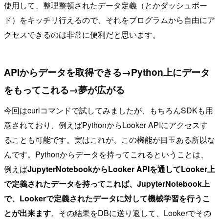
使用して、整理整頓されたデータ定義（とかダッシュボー
ド）をキッチリ行えるので、それをプログラムから自由にア
クセスできるのは非常に便利だと思います。
APIからデータを取得できる→Python上にデータ
をもってこれる→夢が広がる
今回はcurlコマンドで試してみましたが、もちろんSDKも用
意されており、例えばPythonからLooker APIにアクセスす
ることも可能です。実はこれが、この機能が目玉ある所以な
んです。Pythonからデータを持ってこれるということは、
例えば
JupyterNotebookからLooker APIを通してLooker上
で定義されたデータを持ってこれば、JupyterNotebook上
で、Lookerで定義されたデータに対して機械学習を行うこ
とが出来ます
。その結果をDBに送り返して、Lookerでその