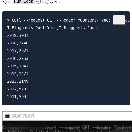
ある
を叩きます。
Run Look
> curl --request GET --header "Content-Type: applicat
T Blogposts Post Year,T Blogposts Count

2019,3031

2018,3746

2017,2921

2016,2753

2015,1941

2014,1471

2013,1149

2012,529
