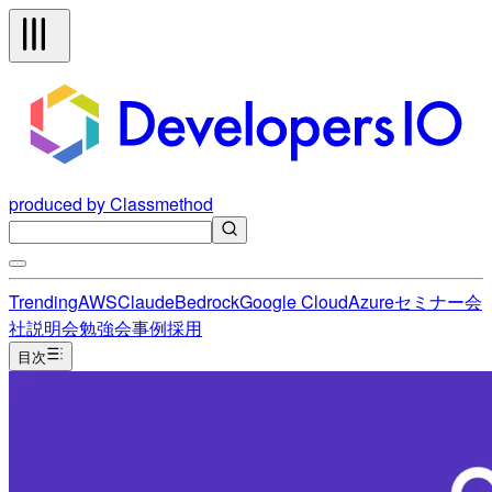
produced by Classmethod
Trending
AWS
Claude
Bedrock
Google Cloud
Azure
セミナー
会
社説明会
勉強会
事例
採用
目次