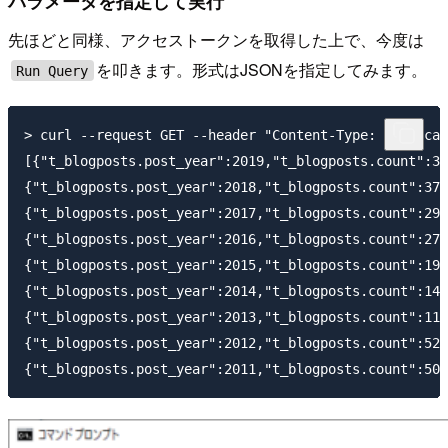
パラメータを指定して実行
先ほどと同様、アクセストークンを取得した上で、今度は
を叩きます。形式はJSONを指定してみます。
Run Query
> curl --request GET --header "Content-Type: applicat
[{"t_blogposts.post_year":2019,"t_blogposts.count":30
{"t_blogposts.post_year":2018,"t_blogposts.count":374
{"t_blogposts.post_year":2017,"t_blogposts.count":292
{"t_blogposts.post_year":2016,"t_blogposts.count":275
{"t_blogposts.post_year":2015,"t_blogposts.count":194
{"t_blogposts.post_year":2014,"t_blogposts.count":147
{"t_blogposts.post_year":2013,"t_blogposts.count":114
{"t_blogposts.post_year":2012,"t_blogposts.count":529