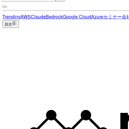
Trending
AWS
Claude
Bedrock
Google Cloud
Azure
セミナー
会
目次