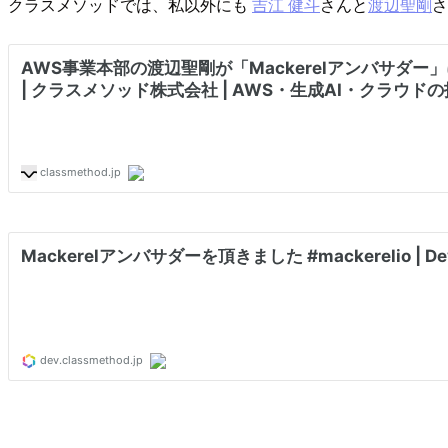
クラスメソッドでは、私以外にも
吉江 健斗
さんと
渡辺聖剛
さ