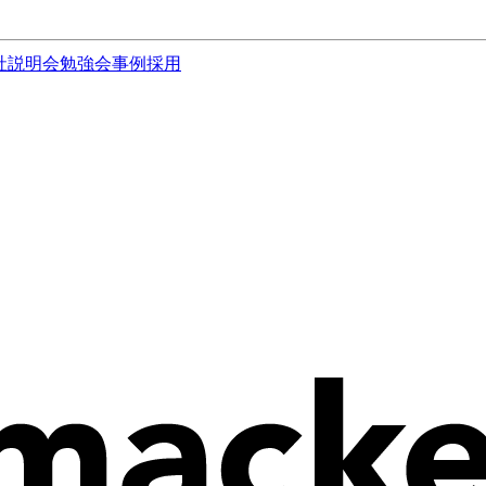
社説明会
勉強会
事例
採用