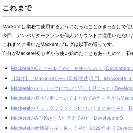
これまで
Mackerelは業務で使用するようになったことがきっかけで
今回、アンバサダープランを個人アカウントに適用いただい
これまでに書いたMackerelブログは以下の通りです。
自分がMackerel初心者から使い始めたこともあったので
MackerelのCLIツール「mkr」を使ってみた | DevelopersI
【書評】「Mackerelサーバ監視[実践]入門」Mackerelをイ
Mackerelのメトリックについて詳しく見てみた | Develope
Mackerelの基本設定についてまとめてみた～今からMackerel
Mackerelのチェックプラグインについてまとめてみた | Deve
MackerelのAPI Keyを入れ替えてみた | DevelopersIO
Mackerelの新機能を振り返ってみた~2022年版~ | Develope