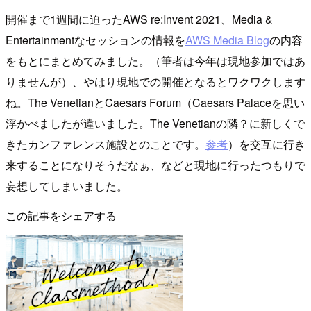
開催まで1週間に迫ったAWS re:Invent 2021、Media &
Entertainmentなセッションの情報を
AWS Media Blog
の内容
をもとにまとめてみました。（筆者は今年は現地参加ではあ
りませんが）、やはり現地での開催となるとワクワクします
ね。The VenetianとCaesars Forum（Caesars Palaceを思い
浮かべましたが違いました。The Venetianの隣？に新しくで
きたカンファレンス施設とのことです。
参考
）を交互に行き
来することになりそうだなぁ、などと現地に行ったつもりで
妄想してしまいました。
この記事をシェアする