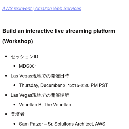
AWS re:Invent | Amazon Web Services
Build an interactive live streaming platform
(Workshop)
セッションID
MDS301
Las Vegas現地での開催日時
Thursday, December 2, 12:15-2:30 PM PST
Las Vegas現地での開催場所
Venetian B, The Venetian
登壇者
Sam Patzer – Sr. Solutions Architect, AWS