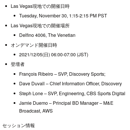
Las Vegas現地での開催日時
Tuesday, November 30, 1:15-2:15 PM PST
Las Vegas現地での開催場所
Delfino 4006, The Venetian
オンデマンド開催日時
2021/12/05(日) 06:00-07:00 (JST)
登壇者
François Ribeiro – SVP, Discovery Sports;
Dave Duvall – Chief Information Officer, Discovery
Steph Lone – SVP, Engineering, CBS Sports Digital
Jamie Duemo – Principal BD Manager – M&E
Broadcast, AWS
セッション情報