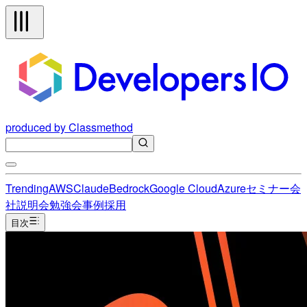
produced by Classmethod
Trending
AWS
Claude
Bedrock
Google Cloud
Azure
セミナー
会
社説明会
勉強会
事例
採用
目次