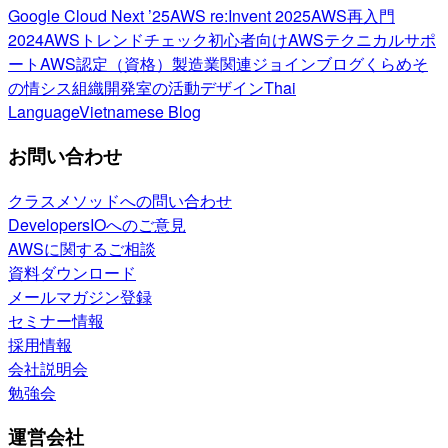
Google Cloud Next ’25
AWS re:Invent 2025
AWS再入門
2024
AWSトレンドチェック
初心者向け
AWSテクニカルサポ
ート
AWS認定（資格）
製造業関連
ジョインブログ
くらめそ
の情シス
組織開発室の活動
デザイン
Thai
Language
Vietnamese Blog
お問い合わせ
クラスメソッドへの問い合わせ
DevelopersIOへのご意見
AWSに関するご相談
資料ダウンロード
メールマガジン登録
セミナー情報
採用情報
会社説明会
勉強会
運営会社