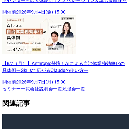
トセンター～顧客体験向上とオペレーション改革の最前線～
開催前
2026年9月4日(金) 15:00
【9/7（月）】Anthropic登壇！AIによる自治体業務効率化の
具体例ーSkillsで広がるClaudeの使い方ー
開催前
2026年9月7日(月) 15:00
セミナー一覧
会社説明会一覧
勉強会一覧
関連記事