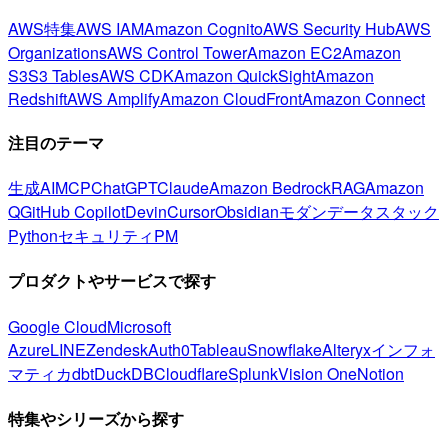
AWS特集
AWS IAM
Amazon Cognito
AWS Security Hub
AWS
Organizations
AWS Control Tower
Amazon EC2
Amazon
S3
S3 Tables
AWS CDK
Amazon QuickSight
Amazon
Redshift
AWS Amplify
Amazon CloudFront
Amazon Connect
注目のテーマ
生成AI
MCP
ChatGPT
Claude
Amazon Bedrock
RAG
Amazon
Q
GitHub Copilot
Devin
Cursor
Obsidian
モダンデータスタック
Python
セキュリティ
PM
プロダクトやサービスで探す
Google Cloud
Microsoft
Azure
LINE
Zendesk
Auth0
Tableau
Snowflake
Alteryx
インフォ
マティカ
dbt
DuckDB
Cloudflare
Splunk
Vision One
Notion
特集やシリーズから探す