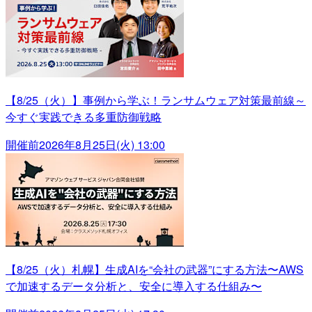
【8/25（火）】事例から学ぶ！ランサムウェア対策最前線～
今すぐ実践できる多重防御戦略
開催前
2026年8月25日(火) 13:00
【8/25（火）札幌】生成AIを“会社の武器”にする方法〜AWS
で加速するデータ分析と、安全に導入する仕組み〜