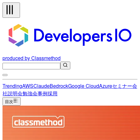
produced by Classmethod
Trending
AWS
Claude
Bedrock
Google Cloud
Azure
セミナー
会
社説明会
勉強会
事例
採用
目次