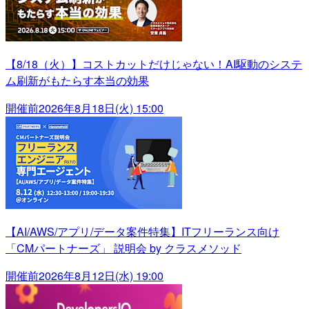
【8/18（火）】コストカットだけじゃない！AI駆動のシステ
ム刷新がもたらす本当の効果
開催前
2026年8月18日(火) 15:00
【AI/AWS/アプリ/データ案件特集】ITフリーランス向け
「CMパートナーズ」 説明会 by クラスメソッド
開催前
2026年8月12日(水) 19:00