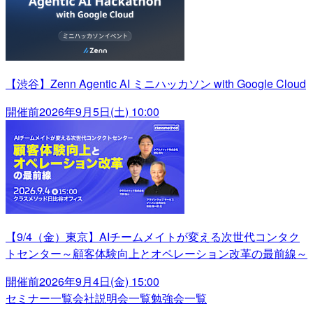
【渋谷】Zenn Agentic AI ミニハッカソン with Google Cloud
開催前
2026年9月5日(土) 10:00
【9/4（金）東京】AIチームメイトが変える次世代コンタク
トセンター～顧客体験向上とオペレーション改革の最前線～
開催前
2026年9月4日(金) 15:00
セミナー一覧
会社説明会一覧
勉強会一覧