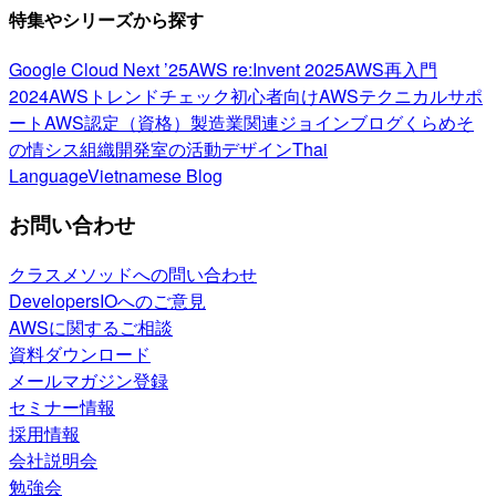
特集やシリーズから探す
Google Cloud Next ’25
AWS re:Invent 2025
AWS再入門
2024
AWSトレンドチェック
初心者向け
AWSテクニカルサポ
ート
AWS認定（資格）
製造業関連
ジョインブログ
くらめそ
の情シス
組織開発室の活動
デザイン
Thai
Language
Vietnamese Blog
お問い合わせ
クラスメソッドへの問い合わせ
DevelopersIOへのご意見
AWSに関するご相談
資料ダウンロード
メールマガジン登録
セミナー情報
採用情報
会社説明会
勉強会