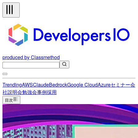
produced by Classmethod
Trending
AWS
Claude
Bedrock
Google Cloud
Azure
セミナー
会
社説明会
勉強会
事例
採用
目次