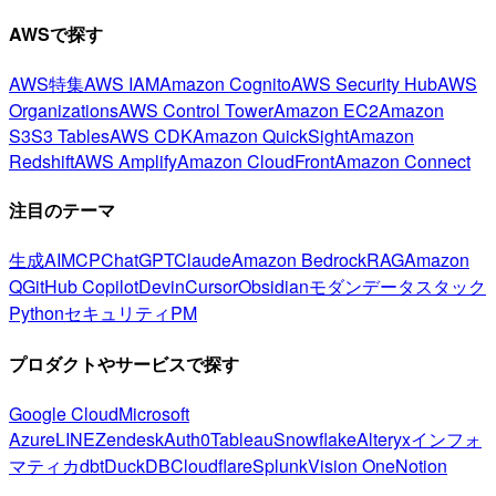
AWSで探す
AWS特集
AWS IAM
Amazon Cognito
AWS Security Hub
AWS
Organizations
AWS Control Tower
Amazon EC2
Amazon
S3
S3 Tables
AWS CDK
Amazon QuickSight
Amazon
Redshift
AWS Amplify
Amazon CloudFront
Amazon Connect
注目のテーマ
生成AI
MCP
ChatGPT
Claude
Amazon Bedrock
RAG
Amazon
Q
GitHub Copilot
Devin
Cursor
Obsidian
モダンデータスタック
Python
セキュリティ
PM
プロダクトやサービスで探す
Google Cloud
Microsoft
Azure
LINE
Zendesk
Auth0
Tableau
Snowflake
Alteryx
インフォ
マティカ
dbt
DuckDB
Cloudflare
Splunk
Vision One
Notion