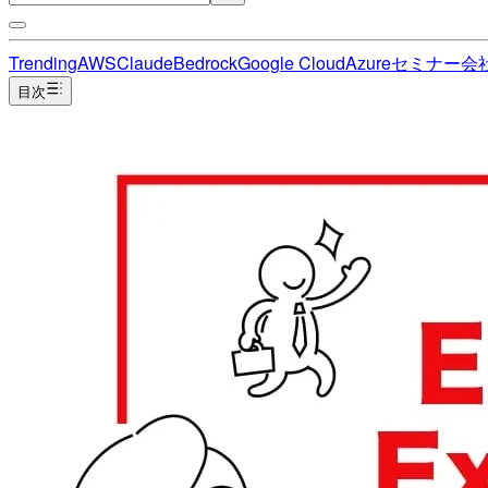
Trending
AWS
Claude
Bedrock
Google Cloud
Azure
セミナー
会
目次