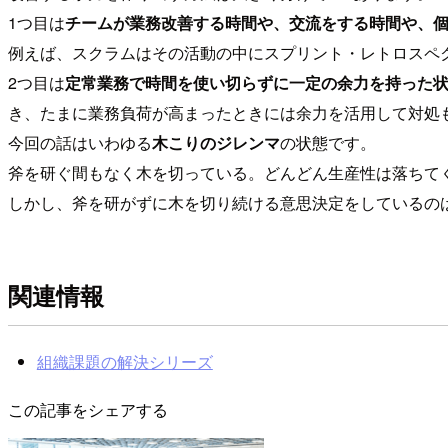
1つ目は
チームが業務改善する時間や、交流をする時間や、
例えば、スクラムはその活動の中にスプリント・レトロスペ
2つ目は
定常業務で時間を使い切らずに一定の余力を持った
き、たまに業務負荷が高まったときには余力を活用して対処
今回の話はいわゆる
木こりのジレンマ
の状態です。
斧を研ぐ間もなく木を切っている。どんどん生産性は落ちて
しかし、斧を研がずに木を切り続ける意思決定をしているの
関連情報
組織課題の解決シリーズ
この記事をシェアする