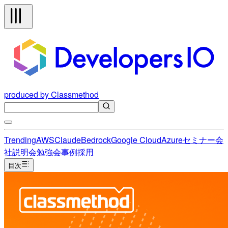
produced by Classmethod
Trending
AWS
Claude
Bedrock
Google Cloud
Azure
セミナー
会
社説明会
勉強会
事例
採用
目次