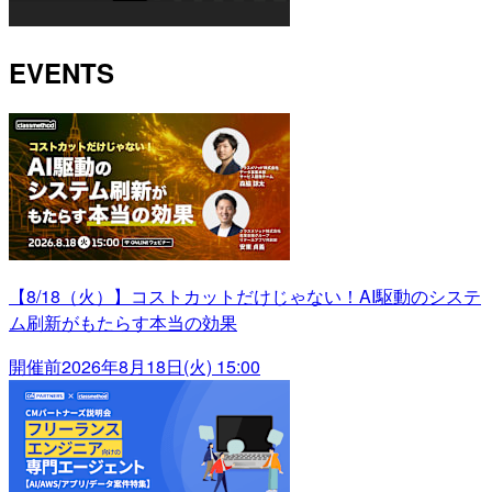
EVENTS
【8/18（火）】コストカットだけじゃない！AI駆動のシステ
ム刷新がもたらす本当の効果
開催前
2026年8月18日(火) 15:00