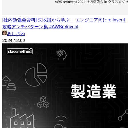
[社内勉強会資料] 失敗談から学ぶ！ エンジニア向けre:Invent
攻略アンチパターン集 #AWSreInvent
あしざわ
2024.12.02