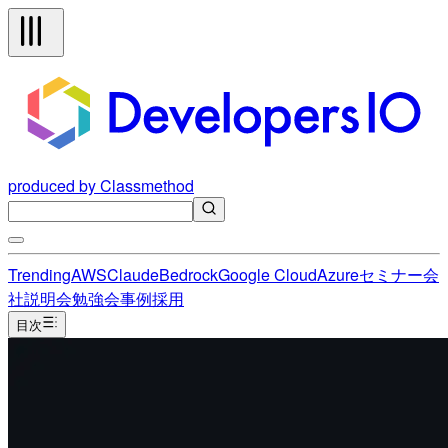
produced by Classmethod
Trending
AWS
Claude
Bedrock
Google Cloud
Azure
セミナー
会
社説明会
勉強会
事例
採用
目次