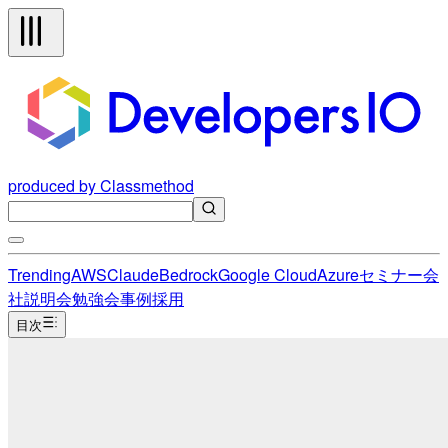
produced by Classmethod
Trending
AWS
Claude
Bedrock
Google Cloud
Azure
セミナー
会
社説明会
勉強会
事例
採用
目次