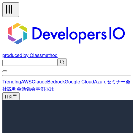
produced by Classmethod
Trending
AWS
Claude
Bedrock
Google Cloud
Azure
セミナー
会
社説明会
勉強会
事例
採用
目次