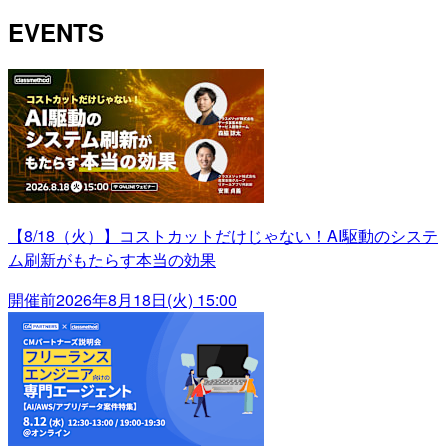
EVENTS
【8/18（火）】コストカットだけじゃない！AI駆動のシステ
ム刷新がもたらす本当の効果
開催前
2026年8月18日(火) 15:00