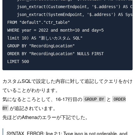
    json_extract(CustomerEndpoint, '$.address') AS Cu
    json_extract(SystemEndpoint, '$.address') AS Syst
FROM "default"."ctr_table"

WHERE year = 2022 and month=10 and day=5

limit 10) AS "新しいカスタム SQL"

GROUP BY "RecordingLocation"

ORDER BY "RecordingLocation" NULLS FIRST

カスタムSQLで設定した内容に対して追記してクエリをかけ
ていることがわかります。
気になるところとして、16-17行目の
と
GROUP BY
ORDER
が追記されています。
BY
先ほどのAthenaのエラーが下記でした。
SYNTAX_ERROR: line 2:1: Type json is not orderable, and