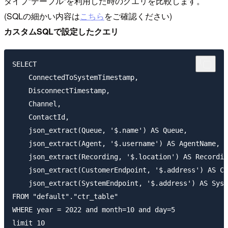
タイプ”テーブル”を利用した時のクエリを比較します。
(SQLの細かい内容は
こちら
をご確認ください)
カスタムSQLで設定したクエリ
SELECT 

    ConnectedToSystemTimestamp,

    DisconnectTimestamp,

    Channel,

    ContactId,

    json_extract(Queue, '$.name') AS Queue,

    json_extract(Agent, '$.username') AS AgentName,

    json_extract(Recording, '$.location') AS Recordin
    json_extract(CustomerEndpoint, '$.address') AS Cu
    json_extract(SystemEndpoint, '$.address') AS Syst
FROM "default"."ctr_table"

WHERE year = 2022 and month=10 and day=5
