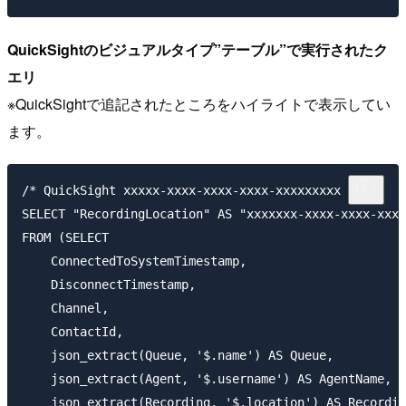
QuickSightのビジュアルタイプ”テーブル”で実行されたク
エリ
※QuickSightで追記されたところをハイライトで表示してい
ます。
/* QuickSight xxxxx-xxxx-xxxx-xxxx-xxxxxxxxx */

SELECT "RecordingLocation" AS "xxxxxxx-xxxx-xxxx-xxxx
FROM (SELECT 

    ConnectedToSystemTimestamp,

    DisconnectTimestamp,

    Channel,

    ContactId,

    json_extract(Queue, '$.name') AS Queue,

    json_extract(Agent, '$.username') AS AgentName,

    json_extract(Recording, '$.location') AS Recordin