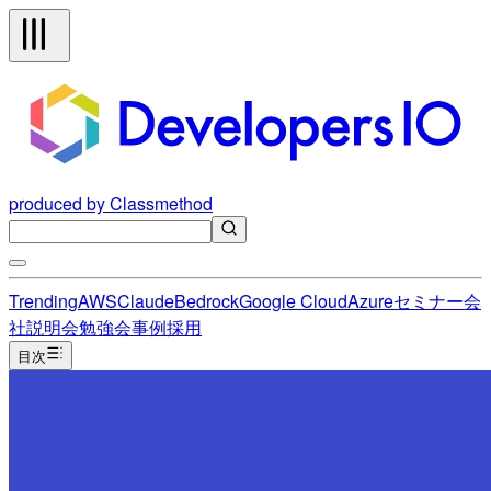
produced by Classmethod
Trending
AWS
Claude
Bedrock
Google Cloud
Azure
セミナー
会
社説明会
勉強会
事例
採用
目次