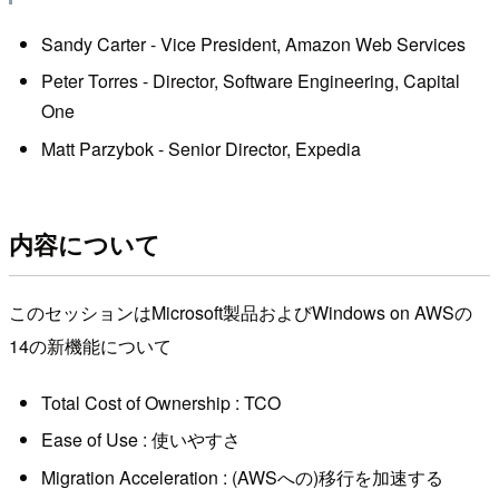
Sandy Carter - Vice President, Amazon Web Services
Peter Torres - Director, Software Engineering, Capital
One
Matt Parzybok - Senior Director, Expedia
内容について
このセッションはMicrosoft製品およびWindows on AWSの
14の新機能について
Total Cost of Ownership : TCO
Ease of Use : 使いやすさ
Migration Acceleration : (AWSへの)移行を加速する