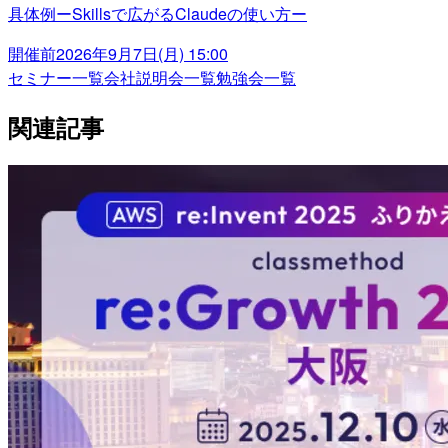
具体例ーSkillsで広がるClaudeの使い方ー
開催前
2026年9月7日(月) 15:00
セミナー一覧
会社説明会一覧
勉強会一覧
関連記事