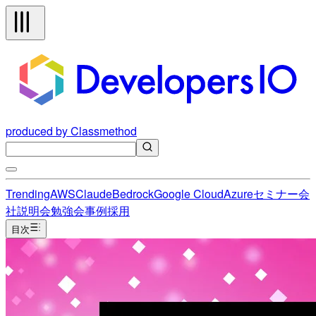
produced by Classmethod
Trending
AWS
Claude
Bedrock
Google Cloud
Azure
セミナー
会
社説明会
勉強会
事例
採用
目次