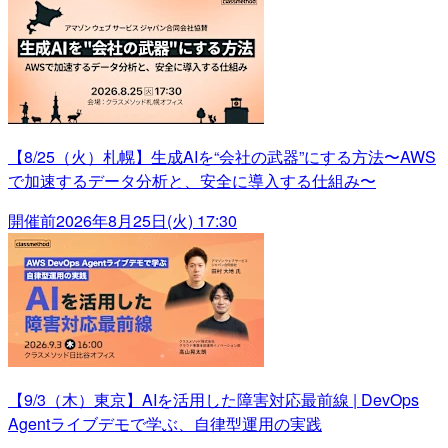
【8/25（火）札幌】生成AIを“会社の武器”にする方法〜AWS
で加速するデータ分析と、安全に導入する仕組み〜
開催前
2026年8月25日(火) 17:30
【9/3（木）東京】AIを活用した障害対応最前線 | DevOps
Agentライブデモで学ぶ、自律型運用の実践