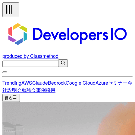
produced by Classmethod
Trending
AWS
Claude
Bedrock
Google Cloud
Azure
セミナー
会
社説明会
勉強会
事例
採用
目次