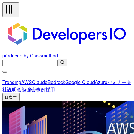
produced by Classmethod
Trending
AWS
Claude
Bedrock
Google Cloud
Azure
セミナー
会
社説明会
勉強会
事例
採用
目次