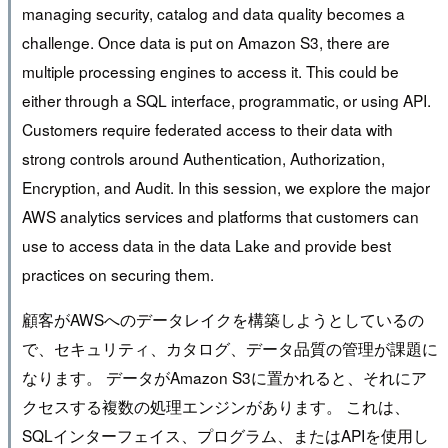
managing security, catalog and data quality becomes a
challenge. Once data is put on Amazon S3, there are
multiple processing engines to access it. This could be
either through a SQL interface, programmatic, or using API.
Customers require federated access to their data with
strong controls around Authentication, Authorization,
Encryption, and Audit. In this session, we explore the major
AWS analytics services and platforms that customers can
use to access data in the data Lake and provide best
practices on securing them.
顧客がAWSへのデータレイクを構築しようとしているの
で、セキュリティ、カタログ、データ品質の管理が課題に
なります。 データがAmazon S3に置かれると、それにア
クセスする複数の処理エンジンがあります。 これは、
SQLインターフェイス、プログラム、またはAPIを使用し