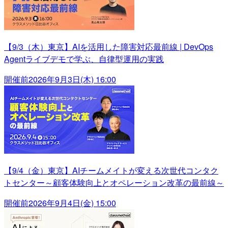
【9/3（木）東京】AIを活用した障害対応最前線 | DevOps
Agentライブデモで学ぶ、自律型運用の実践
開催前
2026年9月3日(木) 16:00
【9/4（金）東京】AIチームメイトが変える次世代コンタク
トセンター～顧客体験向上とオペレーション改革の最前線～
開催前
2026年9月4日(金) 15:00