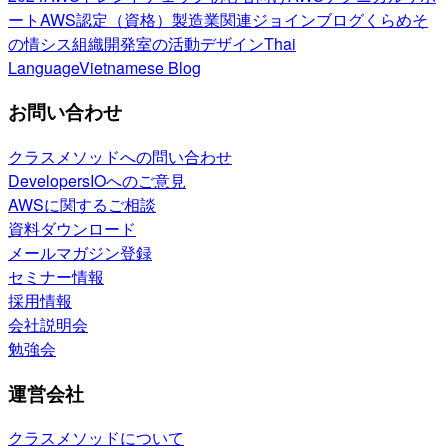
ート
AWS認定（資格）
製造業関連
ジョインブログ
くらめそ
の情シス
組織開発室の活動
デザイン
Thai
Language
Vietnamese Blog
お問い合わせ
クラスメソッドへの問い合わせ
DevelopersIOへのご意見
AWSに関するご相談
資料ダウンロード
メールマガジン登録
セミナー情報
採用情報
会社説明会
勉強会
運営会社
クラスメソッドについて