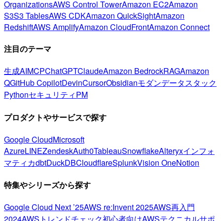
Organizations
AWS Control Tower
Amazon EC2
Amazon
S3
S3 Tables
AWS CDK
Amazon QuickSight
Amazon
Redshift
AWS Amplify
Amazon CloudFront
Amazon Connect
注目のテーマ
生成AI
MCP
ChatGPT
Claude
Amazon Bedrock
RAG
Amazon
Q
GitHub Copilot
Devin
Cursor
Obsidian
モダンデータスタック
Python
セキュリティ
PM
プロダクトやサービスで探す
Google Cloud
Microsoft
Azure
LINE
Zendesk
Auth0
Tableau
Snowflake
Alteryx
インフォ
マティカ
dbt
DuckDB
Cloudflare
Splunk
Vision One
Notion
特集やシリーズから探す
Google Cloud Next ’25
AWS re:Invent 2025
AWS再入門
2024
AWSトレンドチェック
初心者向け
AWSテクニカルサポ