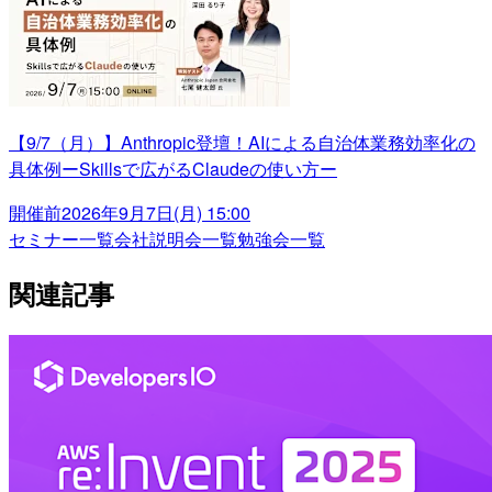
【9/7（月）】Anthropic登壇！AIによる自治体業務効率化の
具体例ーSkillsで広がるClaudeの使い方ー
開催前
2026年9月7日(月) 15:00
セミナー一覧
会社説明会一覧
勉強会一覧
関連記事