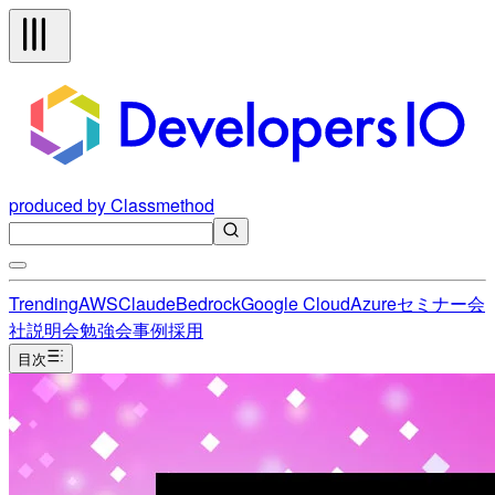
produced by Classmethod
Trending
AWS
Claude
Bedrock
Google Cloud
Azure
セミナー
会
社説明会
勉強会
事例
採用
目次