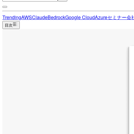
Trending
AWS
Claude
Bedrock
Google Cloud
Azure
セミナー
会
目次