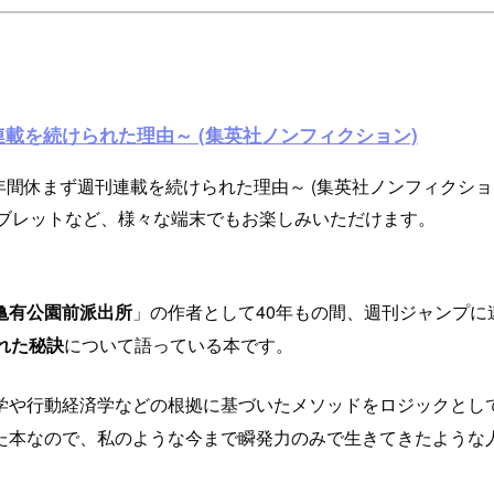
連載を続けられた理由～ (集英社ノンフィクション)
40年間休まず週刊連載を続けられた理由～ (集英社ノンフィク
ンやタブレットなど、様々な端末でもお楽しみいただけます。
。
亀有公園前派出所
」の作者として40年もの間、週刊ジャンプに
れた秘訣
について語っている本です。
学や行動経済学などの根拠に基づいたメソッドをロジックとし
た本なので、私のような今まで瞬発力のみで生きてきたような