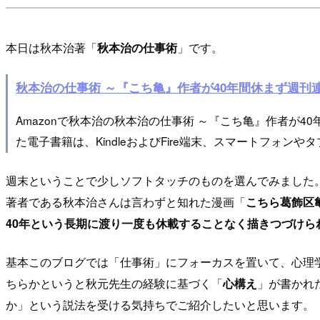
本日は秋本治著「
秋本治の仕事術
」です。
秋本治の仕事術 ～『こち亀』作者が40年間休まず週刊
Amazonで秋本治の秋本治の仕事術 ～『こち亀』作者が
た電子書籍は、KindleおよびFire端末、スマートフォ
週末ということで少しソフトタッチのものを選んでみました
著者である秋本治さんは言わずと知れた漫画「
こちら葛飾区
40年という長期に渡り一度も休載することなく描きつづけら
基本このブログでは「仕事術」にフォーカスを置いて、心理
ちらかというと秋元先生の経験に基づく「
心構え
」が書かれ
か」という説法を受ける気持ちでご紹介したいと思います。