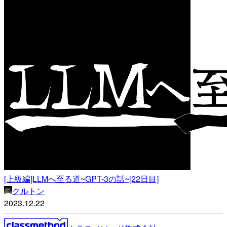
[上級編]LLMへ至る道~GPT-3の話~[22日目]
クルトン
2023.12.22