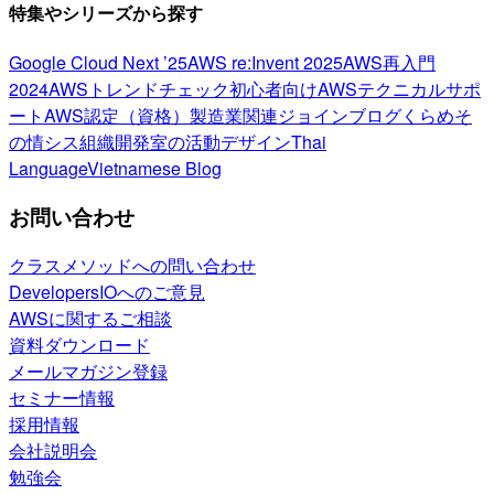
特集やシリーズから探す
Google Cloud Next ’25
AWS re:Invent 2025
AWS再入門
2024
AWSトレンドチェック
初心者向け
AWSテクニカルサポ
ート
AWS認定（資格）
製造業関連
ジョインブログ
くらめそ
の情シス
組織開発室の活動
デザイン
Thai
Language
Vietnamese Blog
お問い合わせ
クラスメソッドへの問い合わせ
DevelopersIOへのご意見
AWSに関するご相談
資料ダウンロード
メールマガジン登録
セミナー情報
採用情報
会社説明会
勉強会