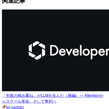
関連記事
「失敗の積み重ね」がLLMを生んだ（後編）— Attentionか
らスケール革命、そして整列へ
lin-yuchen