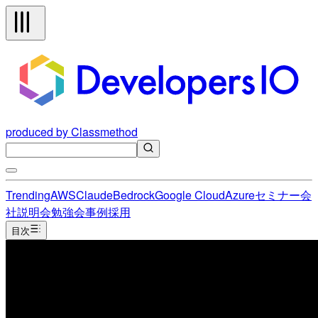
produced by Classmethod
Trending
AWS
Claude
Bedrock
Google Cloud
Azure
セミナー
会
社説明会
勉強会
事例
採用
目次