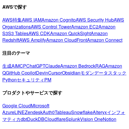
AWSで探す
AWS特集
AWS IAM
Amazon Cognito
AWS Security Hub
AWS
Organizations
AWS Control Tower
Amazon EC2
Amazon
S3
S3 Tables
AWS CDK
Amazon QuickSight
Amazon
Redshift
AWS Amplify
Amazon CloudFront
Amazon Connect
注目のテーマ
生成AI
MCP
ChatGPT
Claude
Amazon Bedrock
RAG
Amazon
Q
GitHub Copilot
Devin
Cursor
Obsidian
モダンデータスタック
Python
セキュリティ
PM
プロダクトやサービスで探す
Google Cloud
Microsoft
Azure
LINE
Zendesk
Auth0
Tableau
Snowflake
Alteryx
インフォ
マティカ
dbt
DuckDB
Cloudflare
Splunk
Vision One
Notion