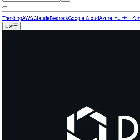
Trending
AWS
Claude
Bedrock
Google Cloud
Azure
セミナー
会
目次