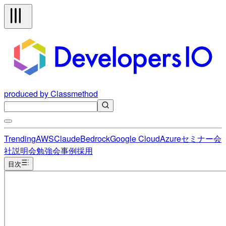
produced by Classmethod
Trending
AWS
Claude
Bedrock
Google Cloud
Azure
セミナー
会
社説明会
勉強会
事例
採用
目次