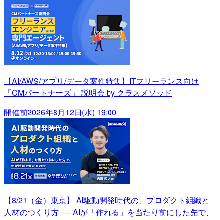
【AI/AWS/アプリ/データ案件特集】ITフリーランス向け
「CMパートナーズ」 説明会 by クラスメソッド
開催前
2026年8月12日(水) 19:00
【8/21（金）東京】 AI駆動開発時代の、プロダクト組織と
人材のつくり方 ― AIが「作れる」を当たり前にした先で、