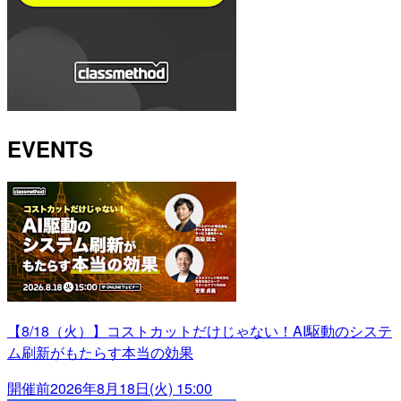
EVENTS
【8/18（火）】コストカットだけじゃない！AI駆動のシステ
ム刷新がもたらす本当の効果
開催前
2026年8月18日(火) 15:00