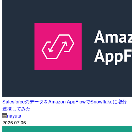
SalesforceのデータをAmazon AppFlowでSnowflakeに増分
連携してみた
nayuta
2026.07.06