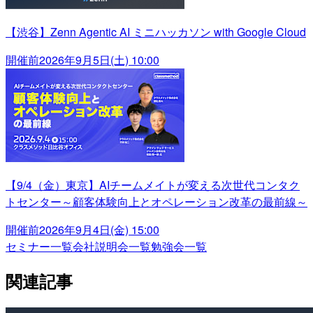
【渋谷】Zenn Agentic AI ミニハッカソン with Google Cloud
開催前
2026年9月5日(土) 10:00
【9/4（金）東京】AIチームメイトが変える次世代コンタク
トセンター～顧客体験向上とオペレーション改革の最前線～
開催前
2026年9月4日(金) 15:00
セミナー一覧
会社説明会一覧
勉強会一覧
関連記事