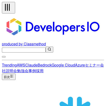
produced by Classmethod
Trending
AWS
Claude
Bedrock
Google Cloud
Azure
セミナー
会
社説明会
勉強会
事例
採用
目次