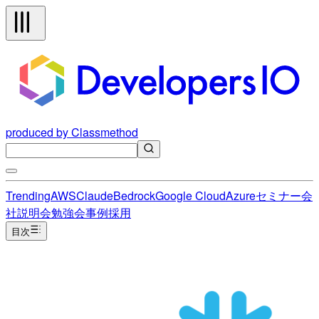
produced by Classmethod
Trending
AWS
Claude
Bedrock
Google Cloud
Azure
セミナー
会
社説明会
勉強会
事例
採用
目次