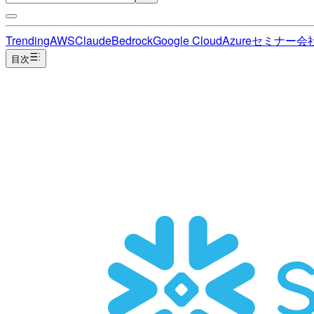
Trending
AWS
Claude
Bedrock
Google Cloud
Azure
セミナー
会
目次