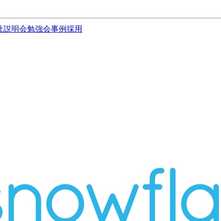
社説明会
勉強会
事例
採用