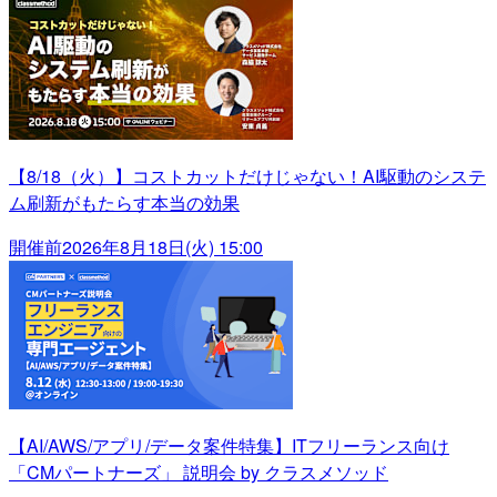
【8/18（火）】コストカットだけじゃない！AI駆動のシステ
ム刷新がもたらす本当の効果
開催前
2026年8月18日(火) 15:00
【AI/AWS/アプリ/データ案件特集】ITフリーランス向け
「CMパートナーズ」 説明会 by クラスメソッド