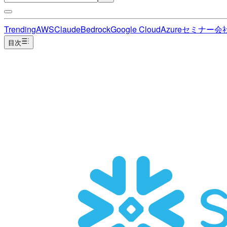
Trending
AWS
Claude
Bedrock
Google Cloud
Azure
セミナー
会
目次