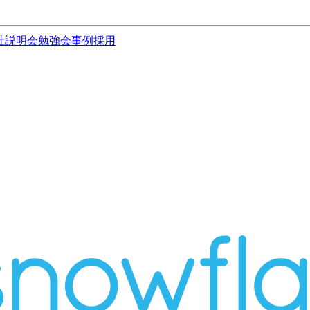
社説明会
勉強会
事例
採用