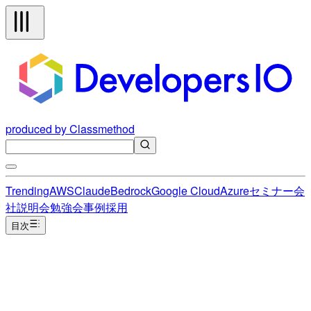
produced by Classmethod
Trending
AWS
Claude
Bedrock
Google Cloud
Azure
セミナー
会
社説明会
勉強会
事例
採用
目次