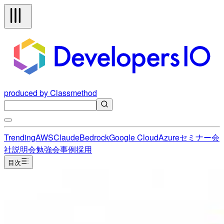
produced by Classmethod
Trending
AWS
Claude
Bedrock
Google Cloud
Azure
セミナー
会
社説明会
勉強会
事例
採用
目次