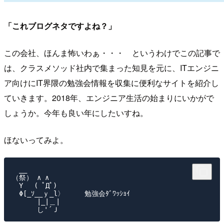
「これブログネタですよね？」
この会社、ほんま怖いわぁ・・・ というわけでこの記事で
は、クラスメソッド社内で集まった知見を元に、ITエンジニ
ア向けにIT界隈の勉強会情報を収集に便利なサイトを紹介し
ていきます。2018年、エンジニア生活の始まりにいかがで
しょうか。今年も良い年にしたいすね。
ほないってみよ。
　__

（祭） ∧ ∧

　Y　 ( ﾟДﾟ)

　Φ[_ｿ__ｙ_l〉     勉強会ﾀﾞﾜｯｼｮｲ

　　　 |_|＿|
