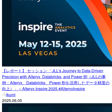
【レポート】 セッション 「JLL's Journey to Data-Driven
Precision with Alteryx, Databricks, and Power BI（JLLの事
例：Alteryx、Databricks、Power BIを活用したデータ精度の
向上）」 – Alteryx Inspire 2025 #AlteryxInspire
ikumi
2025.06.05