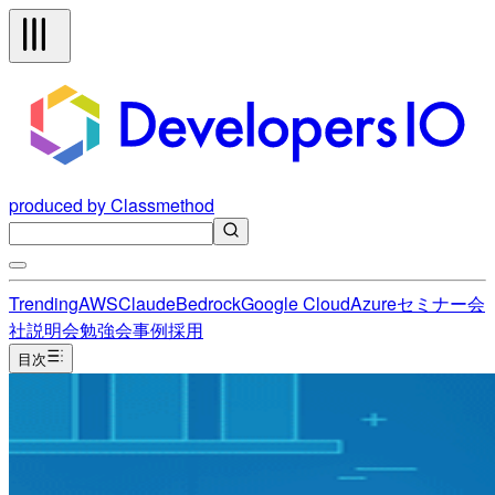
produced by Classmethod
Trending
AWS
Claude
Bedrock
Google Cloud
Azure
セミナー
会
社説明会
勉強会
事例
採用
目次