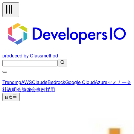
produced by Classmethod
Trending
AWS
Claude
Bedrock
Google Cloud
Azure
セミナー
会
社説明会
勉強会
事例
採用
目次