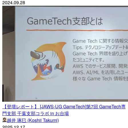
2024.09.28
【登壇レポート】 [JAWS-UG GameTech]第7回 GameTech専
門支部 千葉支部コラボ in お台場
越井 琢巳 (Koshii Takumi)
2025.12.17