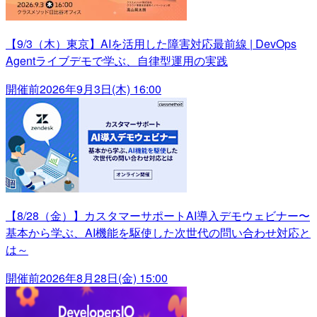
【9/3（木）東京】AIを活用した障害対応最前線 | DevOps
Agentライブデモで学ぶ、自律型運用の実践
開催前
2026年9月3日(木) 16:00
【8/28（金）】カスタマーサポートAI導入デモウェビナー〜
基本から学ぶ、AI機能を駆使した次世代の問い合わせ対応と
は～
開催前
2026年8月28日(金) 15:00