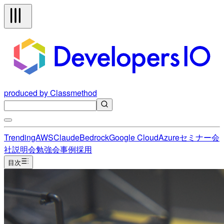
produced by Classmethod
Trending
AWS
Claude
Bedrock
Google Cloud
Azure
セミナー
会
社説明会
勉強会
事例
採用
目次