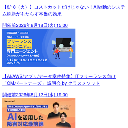
【8/18（火）】コストカットだけじゃない！AI駆動のシステ
ム刷新がもたらす本当の効果
開催前
2026年8月18日(火) 15:00
【AI/AWS/アプリ/データ案件特集】ITフリーランス向け
「CMパートナーズ」 説明会 by クラスメソッド
開催前
2026年8月12日(水) 19:00