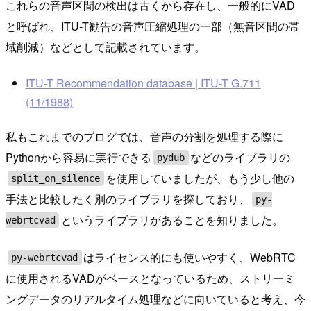
これらの音声区間の検出は古くから存在し、一般的にVAD
と呼ばれ、ITU-T勧告の音声圧縮処理の一部（無音区間の帯
域削減）などとして記載されています。
ITU-T Recommendation database | ITU-T G.711
(11/1988)
私もこれまでのブログでは、音声の分割を処理する際に
Pythonから容易に実行できる
などのライブラリの
pydub
を使用していましたが、もう少し他の
split_on_silence
手法と比較したく別のライブラリを探しており、
py-
というライブラリがあることを知りました。
webrtcvad
はライセンス的にも使いやすく、WebRTC
py-webrtcvad
に使用されるVADがベースとなっているため、ストリーミ
ングデータのリアルタイム処理などに向いていると考え、今