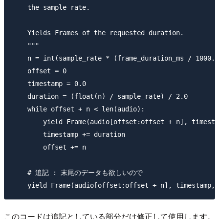
    the sample rate.

    Yields Frames of the requested duration.

    """

    n = int(sample_rate * (frame_duration_ms / 1000.0
    offset = 0

    timestamp = 0.0

    duration = (float(n) / sample_rate) / 2.0

    while offset + n < len(audio):

        yield Frame(audio[offset:offset + n], timesta
        timestamp += duration

        offset += n

    # 追記 : 末尾のデータも欲しいので

このコードは追記としている部分だけ修正して使用します。