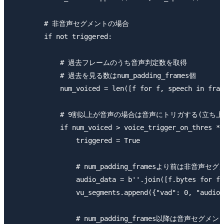
        # 非音声セグメントの場合

        if not triggered:

            # 過去フレームのうち音声判定数を取得

            # 過去を見る数はnum_padding_frames個

            num_voiced = len([f for f, speech in fram
            # 9割以上が音声の場合は音声にトリガする(立ち上
            if num_voiced > voice_trigger_on_thres * 
                triggered = True

                # num_padding_framesより前は非音声セ
                audio_data = b''.join([f.bytes for f,
                vu_segments.append({"vad": 0, "audio_
                # num_padding_frames以降は音声