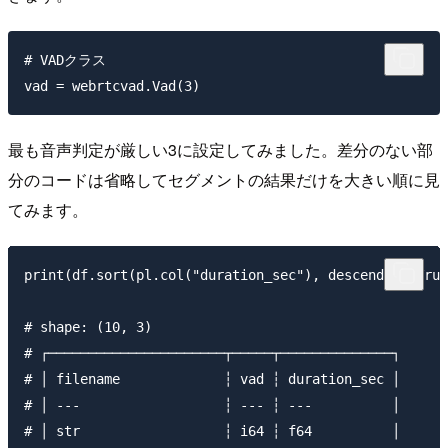
# VADクラス

最も音声判定が厳しい3に設定してみました。差分のない部
分のコードは省略してセグメントの結果だけを大きい順に見
てみます。
print(df.sort(pl.col("duration_sec"), descending=True
# shape: (10, 3)

# ┌──────────────────────┬─────┬──────────────┐

# │ filename             ┆ vad ┆ duration_sec │

# │ ---                  ┆ --- ┆ ---          │

# │ str                  ┆ i64 ┆ f64          │
