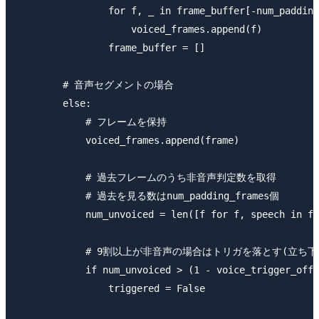
                for f, _ in frame_buffer[-num_padding
                    voiced_frames.append(f)

                frame_buffer = []

        # 音声セグメントの場合

        else:

            # フレームを保持

            voiced_frames.append(frame)

            # 過去フレームのうち非音声判定数を取得

            # 過去を見る数はnum_padding_frames個

            num_unvoiced = len([f for f, speech in fr
            # 9割以上が非音声の場合はトリガを落とす(立ち下
            if num_unvoiced > (1 - voice_trigger_off_
                triggered = False
