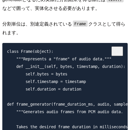
などで囲って、実体化させる必要があります。
分割単位は、別途定義されている
クラスとして得ら
Frame
れます。
class Frame(object):

    """Represents a "frame" of audio data."""

    def __init__(self, bytes, timestamp, duration):

        self.bytes = bytes

        self.timestamp = timestamp

        self.duration = duration

def frame_generator(frame_duration_ms, audio, sample_
    """Generates audio frames from PCM audio data.

    Takes the desired frame duration in milliseconds,