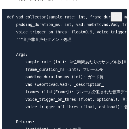
def vad_collector(sample_rate: int, frame_duration_ms
    padding_duration_ms: int, vad: webrtcvad.Vad, fra
    voice_trigger_on_thres: float=0.9, voice_trigger_
    """音声非音声セグメント処理

    Args:

        sample_rate (int): 単位時間あたりのサンプル数[Hz]
        frame_duration_ms (int): フレーム長

        padding_duration_ms (int): ガード長

        vad (webrtcvad.Vad): _description_

        frames (list[Frame]): フレーム分割された音声デー
        voice_trigger_on_thres (float, optiona
        voice_trigger_off_thres (float, option
    Returns:
