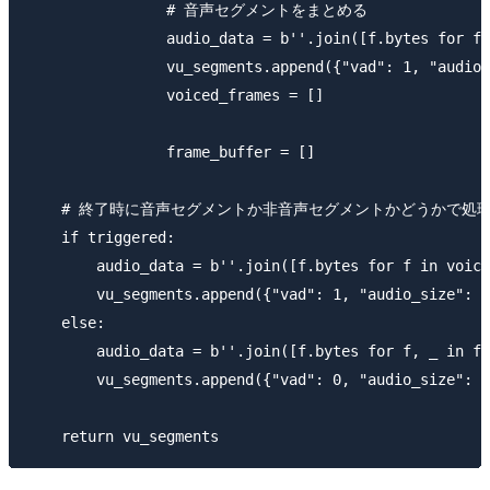
                # 音声セグメントをまとめる

                audio_data = b''.join([f.bytes for f 
                vu_segments.append({"vad": 1, "audio_
                voiced_frames = []

                frame_buffer = []

    # 終了時に音声セグメントか非音声セグメントかどうかで処理
    if triggered:

        audio_data = b''.join([f.bytes for f in voice
        vu_segments.append({"vad": 1, "audio_size": l
    else:

        audio_data = b''.join([f.bytes for f, _ in fr
        vu_segments.append({"vad": 0, "audio_size": l