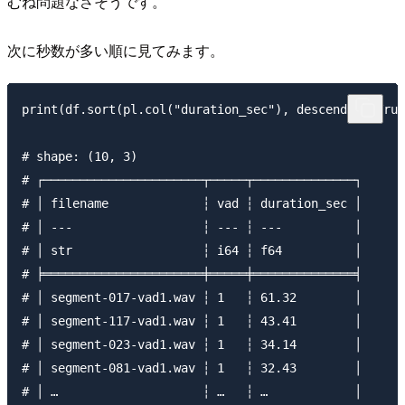
むね問題なさそうです。
次に秒数が多い順に見てみます。
print(df.sort(pl.col("duration_sec"), descending=True
# shape: (10, 3)

# ┌──────────────────────┬─────┬──────────────┐

# │ filename             ┆ vad ┆ duration_sec │

# │ ---                  ┆ --- ┆ ---          │

# │ str                  ┆ i64 ┆ f64          │

# ╞══════════════════════╪═════╪══════════════╡

# │ segment-017-vad1.wav ┆ 1   ┆ 61.32        │

# │ segment-117-vad1.wav ┆ 1   ┆ 43.41        │

# │ segment-023-vad1.wav ┆ 1   ┆ 34.14        │

# │ segment-081-vad1.wav ┆ 1   ┆ 32.43        │

# │ …                    ┆ …   ┆ …            │
