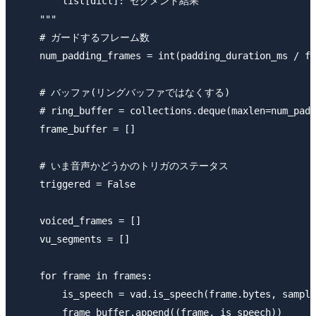
        list[dict]: セグメント結果

    """

    # ガードするフレーム数

    num_padding_frames = int(padding_duration_ms / fr
    # バッファ(リングバッファではなくする)

    # ring_buffer = collections.deque(maxlen=num_padd
    frame_buffer = []

    # いま音声かどうかのトリガのステータス

    triggered = False

    voiced_frames = []

    vu_segments = []

    for frame in frames:

        is_speech = vad.is_speech(frame.bytes, sample
        frame_buffer.append((frame, is_speech))
