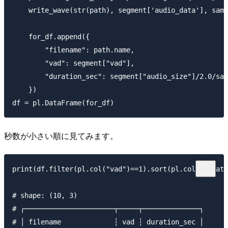
    write_wave(str(path), segment['audio_data'], samp
    for_df.append({

        "filename": path.name,

        "vad": segment["vad"],

        "duration_sec": segment["audio_size"]/2.0/sam
    })

秒数が小さい順に見てみます。
print(df.filter(pl.col("vad")==1).sort(pl.col("durati
# shape: (10, 3)

# ┌──────────────────────┬─────┬──────────────┐

# │ filename             ┆ vad ┆ duration_sec │
