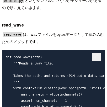
というサンプルにいくつかモジュールがある
example.py
ので順に見ていきます。
read_wave
は、wavファイルをbytesデータとして読み込む
read_wave
ためのメソッドです。
def read_wave(path):

    """Reads a .wav file.

    Takes the path, and returns (PCM audio data, samp
    """

    with contextlib.closing(wave.open(path, 'rb')) as
        num_channels = wf.getnchannels()

        assert num_channels == 1

        sample_width = wf.getsampwidth()
