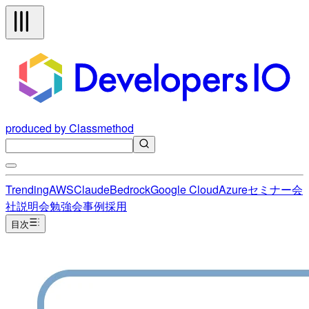
produced by Classmethod
Trending
AWS
Claude
Bedrock
Google Cloud
Azure
セミナー
会
社説明会
勉強会
事例
採用
目次