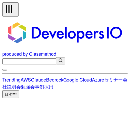
produced by Classmethod
Trending
AWS
Claude
Bedrock
Google Cloud
Azure
セミナー
会
社説明会
勉強会
事例
採用
目次