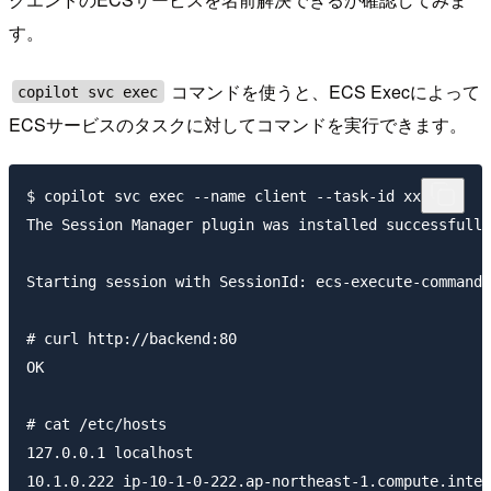
す。
コマンドを使うと、ECS Execによって
copilot svc exec
ECSサービスのタスクに対してコマンドを実行できます。
$ copilot svc exec --name client --task-id xxxxxxx

The Session Manager plugin was installed successfully
Starting session with SessionId: ecs-execute-command-
# curl http://backend:80

OK

# cat /etc/hosts

127.0.0.1 localhost

10.1.0.222 ip-10-1-0-222.ap-northeast-1.compute.inter