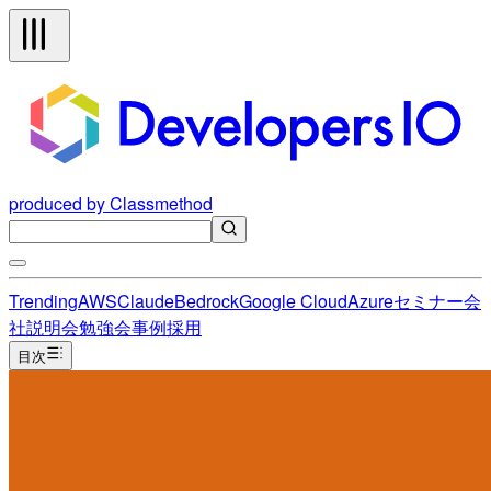
produced by Classmethod
Trending
AWS
Claude
Bedrock
Google Cloud
Azure
セミナー
会
社説明会
勉強会
事例
採用
目次