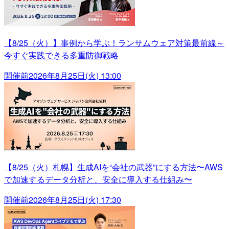
【8/25（火）】事例から学ぶ！ランサムウェア対策最前線～
今すぐ実践できる多重防御戦略
開催前
2026年8月25日(火) 13:00
【8/25（火）札幌】生成AIを“会社の武器”にする方法〜AWS
で加速するデータ分析と、安全に導入する仕組み〜
開催前
2026年8月25日(火) 17:30