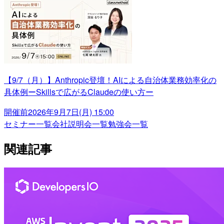
【9/7（月）】Anthropic登壇！AIによる自治体業務効率化の
具体例ーSkillsで広がるClaudeの使い方ー
開催前
2026年9月7日(月) 15:00
セミナー一覧
会社説明会一覧
勉強会一覧
関連記事