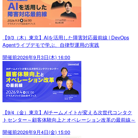
【9/3（木）東京】AIを活用した障害対応最前線 | DevOps
Agentライブデモで学ぶ、自律型運用の実践
開催前
2026年9月3日(木) 16:00
【9/4（金）東京】AIチームメイトが変える次世代コンタク
トセンター～顧客体験向上とオペレーション改革の最前線～
開催前
2026年9月4日(金) 15:00