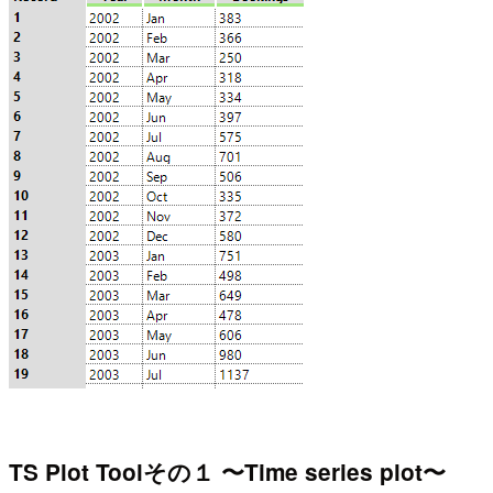
TS Plot Toolその１ 〜Time series plot〜