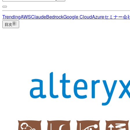
Trending
AWS
Claude
Bedrock
Google Cloud
Azure
セミナー
会
目次