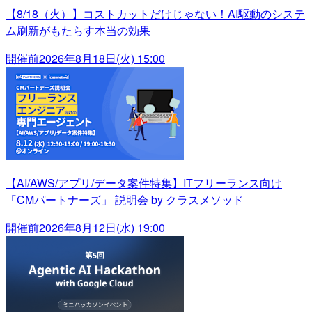
【8/18（火）】コストカットだけじゃない！AI駆動のシステ
ム刷新がもたらす本当の効果
開催前
2026年8月18日(火) 15:00
【AI/AWS/アプリ/データ案件特集】ITフリーランス向け
「CMパートナーズ」 説明会 by クラスメソッド
開催前
2026年8月12日(水) 19:00