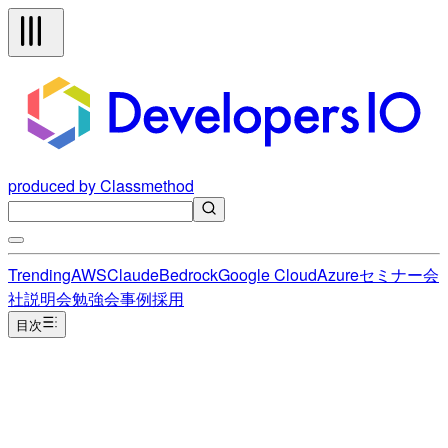
produced by Classmethod
Trending
AWS
Claude
Bedrock
Google Cloud
Azure
セミナー
会
社説明会
勉強会
事例
採用
目次