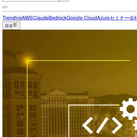
Trending
AWS
Claude
Bedrock
Google Cloud
Azure
セミナー
会
目次