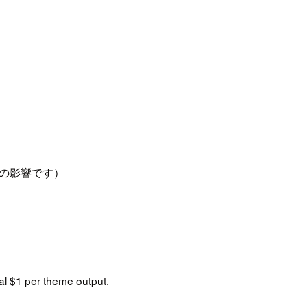
ートの影響です）
l $1 per theme output.