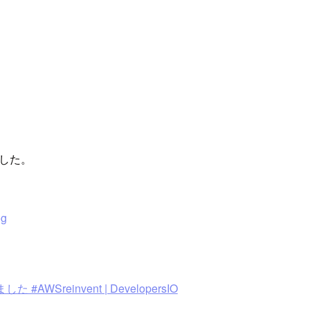
ました。
og
AWSreinvent | DevelopersIO