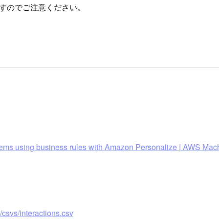
かりますのでご注意ください。
tems using business rules with Amazon Personalize | AWS Mac
csvs/interactions.csv