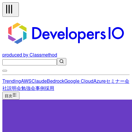
produced by Classmethod
Trending
AWS
Claude
Bedrock
Google Cloud
Azure
セミナー
会
社説明会
勉強会
事例
採用
目次