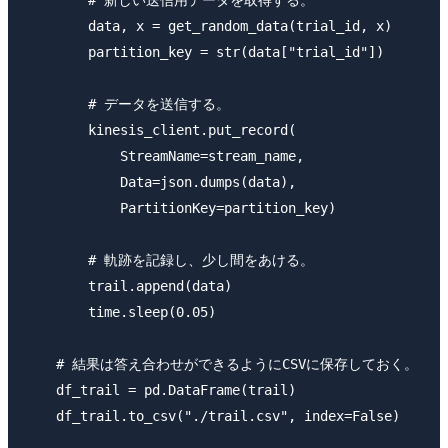
        data, x = get_random_data(trial_id, x)

        partition_key = str(data["trial_id"])

        # データを送信する。

        kinesis_client.put_record(

            StreamName=stream_name,

            Data=json.dumps(data),

            PartitionKey=partition_key)

        # 軌跡を記録し、少し間をあける。

        trail.append(data)

        time.sleep(0.05)

    # 結果は答え合わせができるようにCSVに保存しておく。

    df_trail = pd.DataFrame(trail)

    df_trail.to_csv("./trail.csv", index=False)
