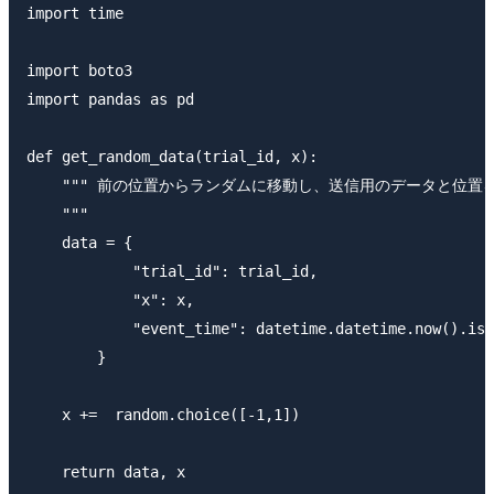
import time

import boto3

import pandas as pd

def get_random_data(trial_id, x):

    """ 前の位置からランダムに移動し、送信用のデータと位置を
    """

    data = {

            "trial_id": trial_id,

            "x": x,

            "event_time": datetime.datetime.now().iso
        }

    x +=  random.choice([-1,1])

    return data, x
