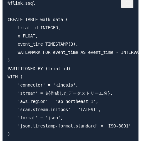
%flink.ssql

CREATE TABLE walk_data (

    trial_id INTEGER,

    x FLOAT,

    event_time TIMESTAMP(3),

    WATERMARK FOR event_time AS event_time - INTERVAL
)

PARTITIONED BY (trial_id)

WITH (

    'connector' = 'kinesis',

    'stream' = ${作成したデータストリーム名},

    'aws.region' = 'ap-northeast-1',

    'scan.stream.initpos' = 'LATEST',

    'format' = 'json',

    'json.timestamp-format.standard' = 'ISO-8601'
