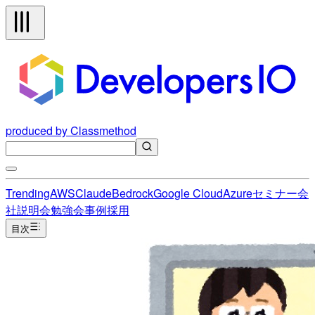
produced by Classmethod
Trending
AWS
Claude
Bedrock
Google Cloud
Azure
セミナー
会
社説明会
勉強会
事例
採用
目次