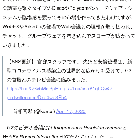
会議室を繋ぐタイプのCiscoやPolycomのハードウェア・シ
ステムが臨場感を競ってその市場を作ってきたわけですが、
WebEXやArkadinの登場でWeb会議との垣根が取り払われ、
チャット、グループウェアを巻き込んでスコープが広がって
いきました。
【SNS更新】 官邸スタッフです。 先ほど安倍総理は、新
型コロナウイルス感染症の世界的な広がりを受けて、G7
の首脳とのテレビ会議に臨みました。
https://t.co/QSv5MclBpR
https://t.co/csoV1nLQwO
pic.twitter.com/Dxe4we3Pb4
— 首相官邸 (@kantei)
April 17, 2020
-- G7のビデオ会議にはTelepresence Precision cameraと
WebEx Rooms integrationが使われていました。 --