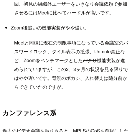
回、初見の組織外ユーザーをいきなり会議依頼で参加
させるにはMeetに比べてハードルが高いです。
Zoom後追いの機能実装がやや遅い。
Meetと同様に現在の制限事項になっている会議室のパ
スワードロック、タイル表示の拡張、Unmute禁止な
ど、Zoomをベンチマークとした
パクり
機能実装が進
められていますが、この2、3ヶ月の状況を見る限りで
はやや遅いです。背景のボカシ、入れ替えは随分前か
らできていたのですが。
カンファレンス系
過去のビデオ会議を振り返ると、MPLSのQoSを前提にした