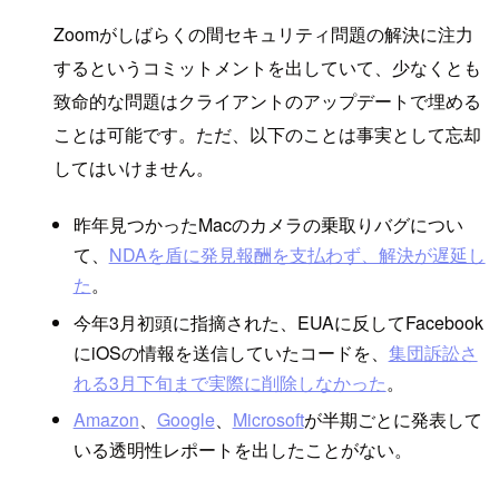
Zoomがしばらくの間セキュリティ問題の解決に注力
するというコミットメントを出していて、少なくとも
致命的な問題はクライアントのアップデートで埋める
ことは可能です。ただ、以下のことは事実として忘却
してはいけません。
昨年見つかったMacのカメラの乗取りバグについ
て、
NDAを盾に発見報酬を支払わず、解決が遅延し
た
。
今年3月初頭に指摘された、EUAに反してFacebook
にiOSの情報を送信していたコードを、
集団訴訟さ
れる3月下旬まで実際に削除しなかった
。
Amazon
、
Google
、
Microsoft
が半期ごとに発表して
いる透明性レポートを出したことがない。