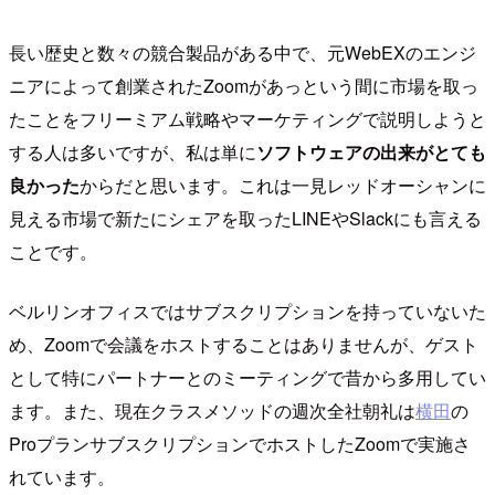
長い歴史と数々の競合製品がある中で、元WebEXのエンジ
ニアによって創業されたZoomがあっという間に市場を取っ
たことをフリーミアム戦略やマーケティングで説明しようと
する人は多いですが、私は単に
ソフトウェアの出来がとても
良かった
からだと思います。これは一見レッドオーシャンに
見える市場で新たにシェアを取ったLINEやSlackにも言える
ことです。
ベルリンオフィスではサブスクリプションを持っていないた
め、Zoomで会議をホストすることはありませんが、ゲスト
として特にパートナーとのミーティングで昔から多用してい
ます。また、現在クラスメソッドの週次全社朝礼は
横田
の
ProプランサブスクリプションでホストしたZoomで実施さ
れています。