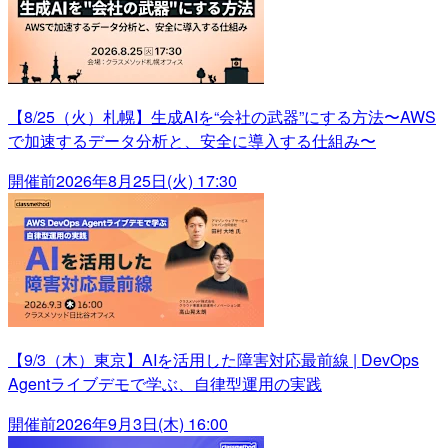
【8/25（火）札幌】生成AIを“会社の武器”にする方法〜AWS
で加速するデータ分析と、安全に導入する仕組み〜
開催前
2026年8月25日(火) 17:30
【9/3（木）東京】AIを活用した障害対応最前線 | DevOps
Agentライブデモで学ぶ、自律型運用の実践
開催前
2026年9月3日(木) 16:00