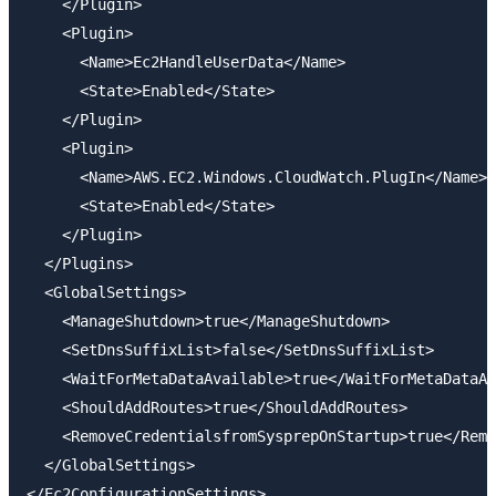
    </Plugin>

    <Plugin>

      <Name>Ec2HandleUserData</Name>

      <State>Enabled</State>

    </Plugin>

    <Plugin>

      <Name>AWS.EC2.Windows.CloudWatch.PlugIn</Name>

      <State>Enabled</State>

    </Plugin>

  </Plugins>

  <GlobalSettings>

    <ManageShutdown>true</ManageShutdown>

    <SetDnsSuffixList>false</SetDnsSuffixList>

    <WaitForMetaDataAvailable>true</WaitForMetaDataAv
    <ShouldAddRoutes>true</ShouldAddRoutes>

    <RemoveCredentialsfromSysprepOnStartup>true</Remo
  </GlobalSettings>
