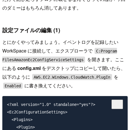
のダミーはもちろん消してあります。
設定ファイルの編集 (1)
とにかくやってみましょう。イベントログを記録したい
WorkSpace に接続して、エクスプローラで
C:Program
を開きます。ここ
FilesAmazonEc2ConfigServiceSettings
にある
config.xml
をデスクトップにコピーして開いたら、
以下のように
を
AWS.EC2.Windows.CloudWatch.PlugIn
に書き換えてください。
Enabled
<?xml version="1.0" standalone="yes"?>

<Ec2ConfigurationSettings>

  <Plugins>

    <Plugin>
