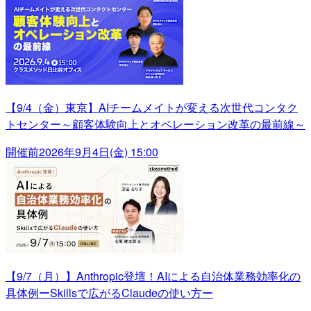
【9/4（金）東京】AIチームメイトが変える次世代コンタク
トセンター～顧客体験向上とオペレーション改革の最前線～
開催前
2026年9月4日(金) 15:00
【9/7（月）】Anthropic登壇！AIによる自治体業務効率化の
具体例ーSkillsで広がるClaudeの使い方ー