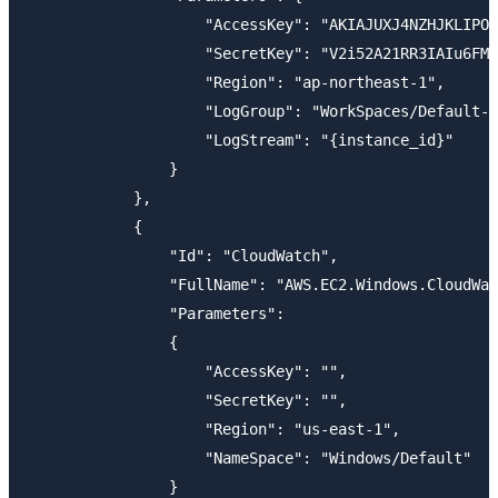
                    "AccessKey": "AKIAJUXJ4NZHJKLIPOT
                    "SecretKey": "V2i52A21RR3IAIu6FMh
                    "Region": "ap-northeast-1",

                    "LogGroup": "WorkSpaces/Default-L
                    "LogStream": "{instance_id}"

                }

            },

            {

                "Id": "CloudWatch",

                "FullName": "AWS.EC2.Windows.CloudWat
                "Parameters": 

                {

                    "AccessKey": "",

                    "SecretKey": "",

                    "Region": "us-east-1",

                    "NameSpace": "Windows/Default"

                }
