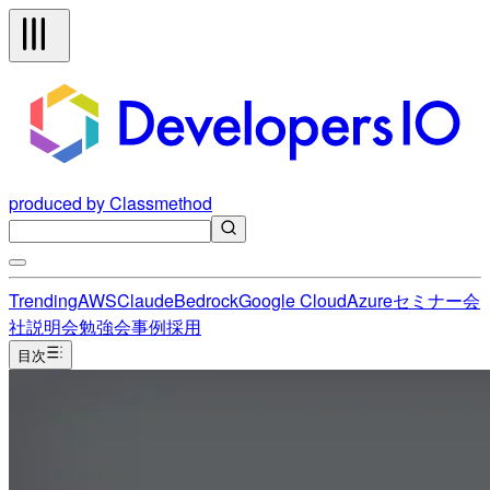
produced by Classmethod
Trending
AWS
Claude
Bedrock
Google Cloud
Azure
セミナー
会
社説明会
勉強会
事例
採用
目次