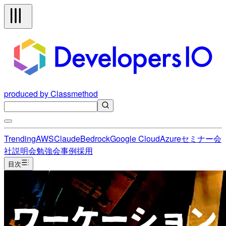
produced by Classmethod
Trending
AWS
Claude
Bedrock
Google Cloud
Azure
セミナー
会
社説明会
勉強会
事例
採用
目次