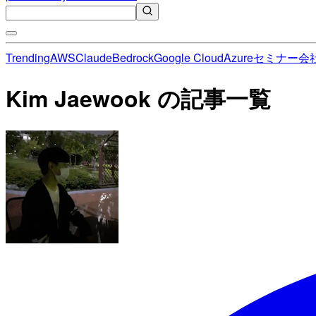
Trending
AWS
Claude
Bedrock
Google Cloud
Azure
セミナー
会
Kim Jaewook の記事一覧