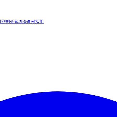
社説明会
勉強会
事例
採用