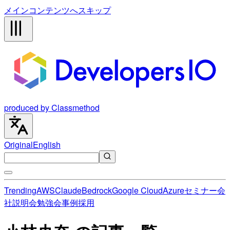
メインコンテンツへスキップ
produced by Classmethod
Original
English
Trending
AWS
Claude
Bedrock
Google Cloud
Azure
セミナー
会
社説明会
勉強会
事例
採用