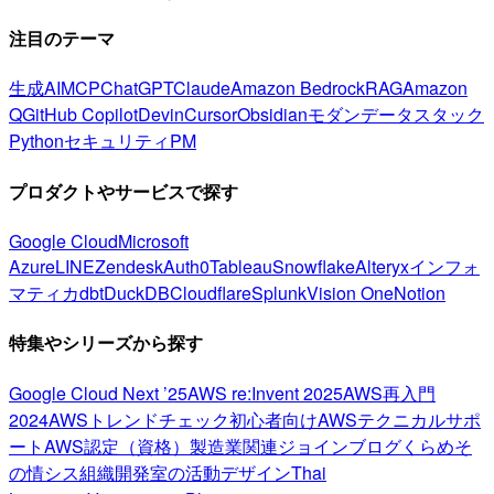
注目のテーマ
生成AI
MCP
ChatGPT
Claude
Amazon Bedrock
RAG
Amazon
Q
GitHub Copilot
Devin
Cursor
Obsidian
モダンデータスタック
Python
セキュリティ
PM
プロダクトやサービスで探す
Google Cloud
Microsoft
Azure
LINE
Zendesk
Auth0
Tableau
Snowflake
Alteryx
インフォ
マティカ
dbt
DuckDB
Cloudflare
Splunk
Vision One
Notion
特集やシリーズから探す
Google Cloud Next ’25
AWS re:Invent 2025
AWS再入門
2024
AWSトレンドチェック
初心者向け
AWSテクニカルサポ
ート
AWS認定（資格）
製造業関連
ジョインブログ
くらめそ
の情シス
組織開発室の活動
デザイン
Thai