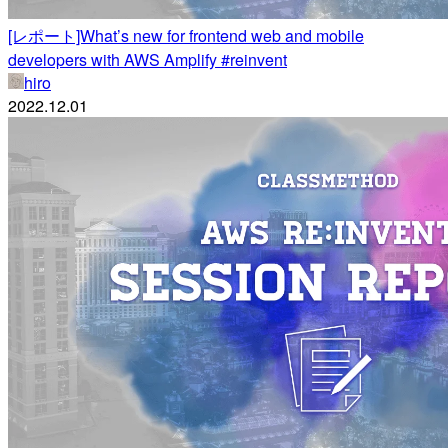
[レポート]What’s new for frontend web and mobile
developers with AWS Amplify #reinvent
hiro
2022.12.01