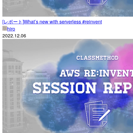
[レポート]What’s new with serverless #reinvent
hiro
2022.12.06