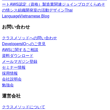
ート
AWS認定（資格）
製造業関連
ジョインブログ
くらめそ
の情シス
組織開発室の活動
デザイン
Thai
Language
Vietnamese Blog
お問い合わせ
クラスメソッドへの問い合わせ
DevelopersIOへのご意見
AWSに関するご相談
資料ダウンロード
メールマガジン登録
セミナー情報
採用情報
会社説明会
勉強会
運営会社
クラスメソッドについて