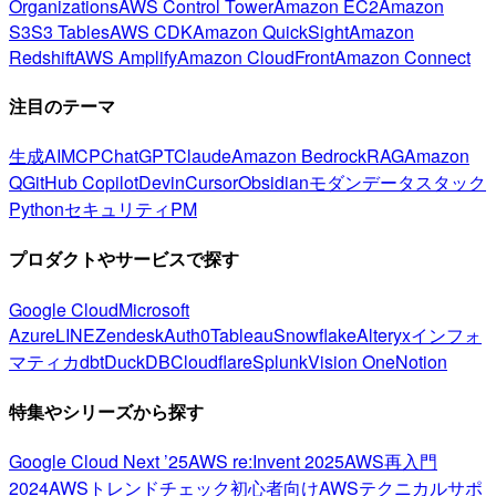
Organizations
AWS Control Tower
Amazon EC2
Amazon
S3
S3 Tables
AWS CDK
Amazon QuickSight
Amazon
Redshift
AWS Amplify
Amazon CloudFront
Amazon Connect
注目のテーマ
生成AI
MCP
ChatGPT
Claude
Amazon Bedrock
RAG
Amazon
Q
GitHub Copilot
Devin
Cursor
Obsidian
モダンデータスタック
Python
セキュリティ
PM
プロダクトやサービスで探す
Google Cloud
Microsoft
Azure
LINE
Zendesk
Auth0
Tableau
Snowflake
Alteryx
インフォ
マティカ
dbt
DuckDB
Cloudflare
Splunk
Vision One
Notion
特集やシリーズから探す
Google Cloud Next ’25
AWS re:Invent 2025
AWS再入門
2024
AWSトレンドチェック
初心者向け
AWSテクニカルサポ