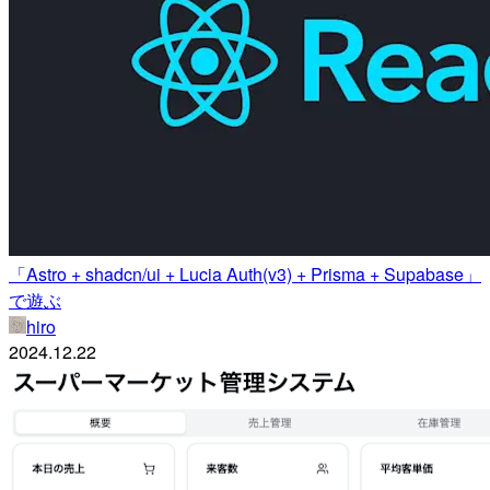
「Astro + shadcn/ui + Lucia Auth(v3) + Prisma + Supabase」
で遊ぶ
hiro
2024.12.22