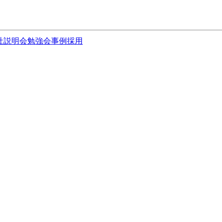
社説明会
勉強会
事例
採用