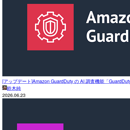
[アップデート]Amazon GuardDuty の AI 調査機能「GuardD
鈴木純
2026.06.23