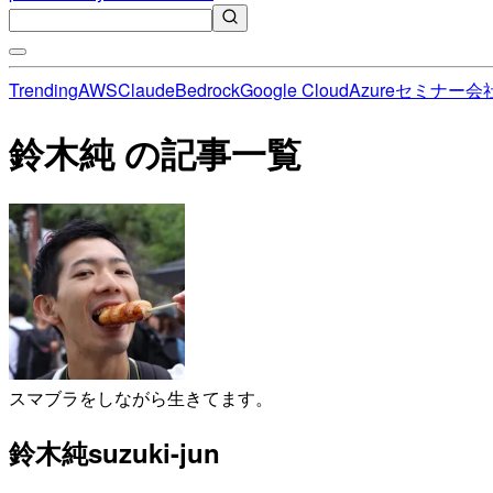
Trending
AWS
Claude
Bedrock
Google Cloud
Azure
セミナー
会
鈴木純 の記事一覧
スマブラをしながら生きてます。
鈴木純
suzuki-jun