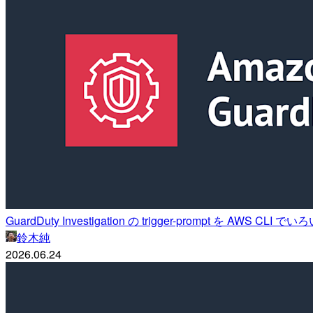
GuardDuty Investigation の trigger-prompt を AWS CL
鈴木純
2026.06.24