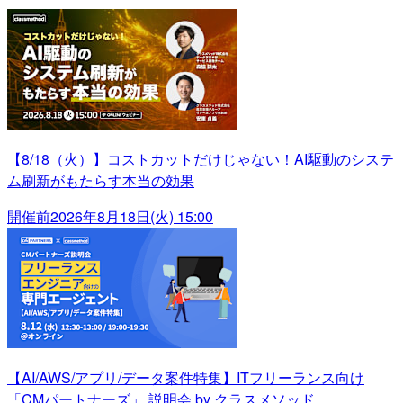
【8/18（火）】コストカットだけじゃない！AI駆動のシステ
ム刷新がもたらす本当の効果
開催前
2026年8月18日(火) 15:00
【AI/AWS/アプリ/データ案件特集】ITフリーランス向け
「CMパートナーズ」 説明会 by クラスメソッド