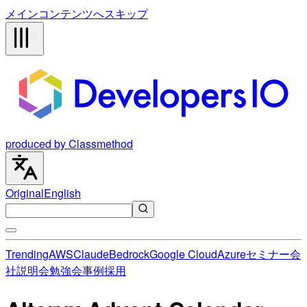
メインコンテンツへスキップ
produced by Classmethod
Original
English
Trending
AWS
Claude
Bedrock
Google Cloud
Azure
セミナー
会
社説明会
勉強会
事例
採用