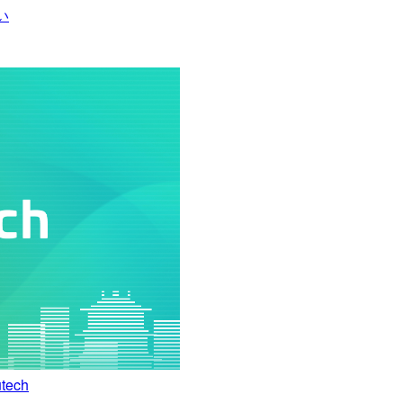
い
ech