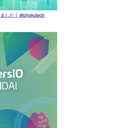
た！ #tohokutech