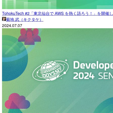
TohokuTech #2「東北仙台で AWS を熱く語ろう！」を開催しまし
菊地 武（キクタケ）
2024.07.07