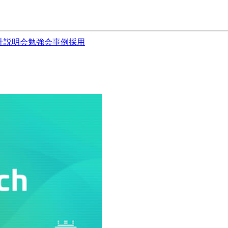
社説明会
勉強会
事例
採用