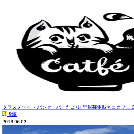
クラスメソッド バンクーバーだより: 里親募集型ネコカフェ Catfe –
虎塚
2016.06.02